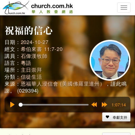
Toggle
naviga
日期：
2024-10-27
經文：
希伯來書 11:7-20
講員：
石偉漢牧師
語言：
粵語
場所：
主日崇拜
分類：
信徒生活
來源：
恩福華人浸信會 (美國佛羅里達州）
，謹此鳴
謝。 (029394)
1:07:14
Play
Rewind
Forward
15s
15s
奉獻支持