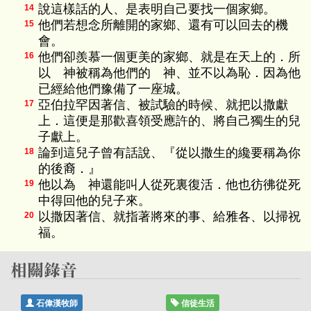
說這樣話的人、是表明自己要找一個家鄉。
14
他們若想念所離開的家鄉、還有可以回去的機
15
會。
他們卻羨慕一個更美的家鄉、就是在天上的．所
16
以 神被稱為他們的 神、並不以為恥．因為他
已經給他們豫備了一座城。
亞伯拉罕因著信、被試驗的時候、就把以撒獻
17
上．這便是那歡喜領受應許的、將自己獨生的兒
子獻上。
論到這兒子曾有話說、『從以撒生的纔要稱為你
18
的後裔．』
他以為 神還能叫人從死裏復活．他也彷彿從死
19
中得回他的兒子來。
以撒因著信、就指著將來的事、給雅各、以掃祝
20
福。
石偉漢牧師
信徒生活