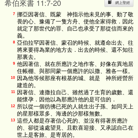
希伯來書 11:7-20
網上聖經
挪亞因著信、既蒙 神指示他未見的事、動了敬
7
畏的心、豫備了一隻方舟、使他全家得救．因此
就定了那世代的罪、自己也承受了那從信而來的
義。
亞伯拉罕因著信、蒙召的時候、就遵命出去、往
8
將來要得為業的地方去．出去的時候、還不知往
那裏去。
他因著信、就在所應許之地作客、好像在異地居
9
住帳棚、與那同蒙一個應許的以撒、雅各一樣。
因為他等候那座有根基的城、就是 神所經營所
10
建造的。
因著信、連撒拉自己、雖然過了生育的歲數、還
11
能懷孕．因他以為那應許他的是可信的．
所以從一個彷彿已死的人就生出子孫、如同天上
12
的星那樣眾多、海邊的沙那樣無數。
這些人都是存著信心死的、並沒有得著所應許
13
的、卻從遠處望見、且歡喜迎接、又承認自己在
世上是客旅、是寄居的。