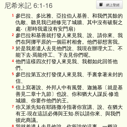
尼希米記 6:1-16
網上聖經
參巴拉、多比雅、亞拉伯人基善、和我們其餘的
1
仇敵、聽見我已經修完了城牆、其中沒有破裂之
處‧（那時我還沒有安門扇）
參巴拉和基善就打發人來見我、說、請你來、我
2
們在阿挪平原的一個莊村相會。他們卻想害我。
於是我差遣人去見他們說、我現在辦理大工、不
3
能下去‧焉能停工、下去見你們呢。
他們這樣四次打發人來見我、我都如此回答他
4
們。
參巴拉第五次打發僕人來見我、手裏拿著未封的
5
信、
信上寫著說、外邦人中有風聲、迦施慕〔就是基
6
善見二章十九節〕也說、你和猶大人謀反‧修造
城牆、你要作他們的王。
你又派先知在耶路撒冷指著你宣講、說、在猶大
7
有王‧現在這話必傳與王知‧所以請你來、與我們
彼此商議。
我就差遣人去見他說、你所說的這事、一概沒
8