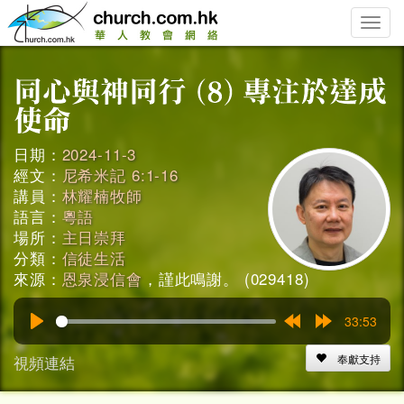
Toggle
naviga
日期：
2024-11-3
經文：
尼希米記 6:1-16
講員：
林耀楠牧師
語言：
粵語
場所：
主日崇拜
分類：
信徒生活
來源：
恩泉浸信會
，謹此鳴謝。 (029418)
33:53
Play
Rewind
Forward
15s
15s
視頻連結
奉獻支持