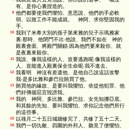
有、是你心裏捏造的。
他們都要使我們懼怕、意思說、他們的手必軟
9
弱、以致工作不能成就。 神阿、求你堅固我的
手。
我到了米希大別的孫子第來雅的兒子示瑪雅家
10
裏‧那時、他閉門不出‧他說、我們不如在 神的
殿裏會面、將殿門關鎖‧因為他們要來殺你、就
是夜裏來殺你。
我說、像我這樣的人、豈要逃跑呢‧像我這樣的
11
人、豈能進入殿裏保全生命呢‧我不進去。
我看明 神沒有差遣他、是他自己說這話攻擊
12
我‧是多比雅和參巴拉賄買了他。
賄買他的緣故、是要叫我懼怕、依從他犯罪、他
13
們好傳揚惡言毀謗我。
我的 神阿、多比雅、參巴拉、女先知挪亞底、
14
和其餘的先知、要叫我懼怕、求你記念他們所行
的這些事。
以祿月二十五日城牆修完了、共修了五十二天。
15
我們一切仇敵、四圍的外邦人、聽見了便懼怕、
16