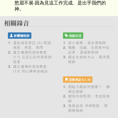
愁眉不展‧因為見這工作完成、是出乎我們的
神。
林耀楠牧師
信徒生活
靈命成長筆記 (3) 再讀、
從心復興 - 梁永善牧師
再想、再思、再問
儆醒、信服、在恩典中站
建立健康的使命教會
起來 - 梁成裕牧師
(17) 立定心志作基督的
踢走生命的大山 - 顏沛恩
使者
牧師
建立健康的使命教會
(13) 同心事奉的秘訣
尼希米記 6:1-16
面臨大敵如何無懼？ - 鄺
偉志牧師
懼怕中得堅固 - 李志恒牧
師
無風起浪 求神堅固 - 周
曉暉牧師