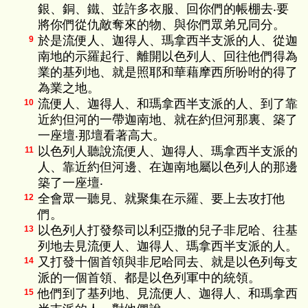
銀、銅、鐵、並許多衣服、回你們的帳棚去‧要
將你們從仇敵奪來的物、與你們眾弟兄同分。
於是流便人、迦得人、瑪拿西半支派的人、從迦
9
南地的示羅起行、離開以色列人、回往他們得為
業的基列地、就是照耶和華藉摩西所吩咐的得了
為業之地。
流便人、迦得人、和瑪拿西半支派的人、到了靠
10
近約但河的一帶迦南地、就在約但河那裏、築了
一座壇‧那壇看著高大。
以色列人聽說流便人、迦得人、瑪拿西半支派的
11
人、靠近約但河邊、在迦南地屬以色列人的那邊
築了一座壇‧
全會眾一聽見、就聚集在示羅、要上去攻打他
12
們。
以色列人打發祭司以利亞撒的兒子非尼哈、往基
13
列地去見流便人、迦得人、瑪拿西半支派的人。
又打發十個首領與非尼哈同去、就是以色列每支
14
派的一個首領、都是以色列軍中的統領。
他們到了基列地、見流便人、迦得人、和瑪拿西
15