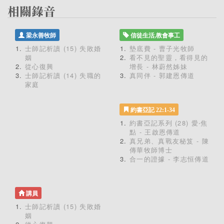
梁永善牧師
信徒生活,教會事工
士師記析讀 (15) 失敗婚
墊底費 - 曹子光牧師
姻
看不見的聖靈，看得見的
從心復興
增長 - 林蔚然姊妹
士師記析讀 (14) 失職的
真同伴 - 郭建恩傳道
家庭
約書亞記 22:1-34
約書亞記系列 (28) 愛‧焦
點 - 王啟恩傳道
真兄弟、真戰友秘笈 - 陳
傳華牧師博士
合一的證據 - 李志恒傳道
講員
士師記析讀 (15) 失敗婚
姻