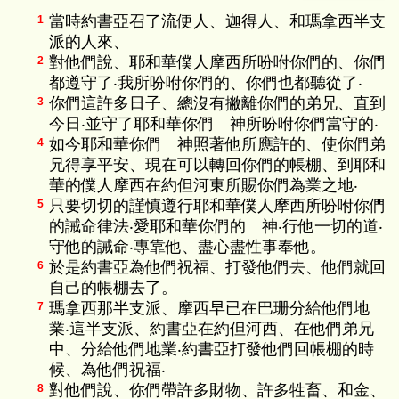
當時約書亞召了流便人、迦得人、和瑪拿西半支
1
派的人來、
對他們說、耶和華僕人摩西所吩咐你們的、你們
2
都遵守了‧我所吩咐你們的、你們也都聽從了‧
你們這許多日子、總沒有撇離你們的弟兄、直到
3
今日‧並守了耶和華你們 神所吩咐你們當守的‧
如今耶和華你們 神照著他所應許的、使你們弟
4
兄得享平安、現在可以轉回你們的帳棚、到耶和
華的僕人摩西在約但河東所賜你們為業之地‧
只要切切的謹慎遵行耶和華僕人摩西所吩咐你們
5
的誡命律法‧愛耶和華你們的 神‧行他一切的道‧
守他的誡命‧專靠他、盡心盡性事奉他。
於是約書亞為他們祝福、打發他們去、他們就回
6
自己的帳棚去了。
瑪拿西那半支派、摩西早已在巴珊分給他們地
7
業‧這半支派、約書亞在約但河西、在他們弟兄
中、分給他們地業‧約書亞打發他們回帳棚的時
候、為他們祝福‧
對他們說、你們帶許多財物、許多牲畜、和金、
8