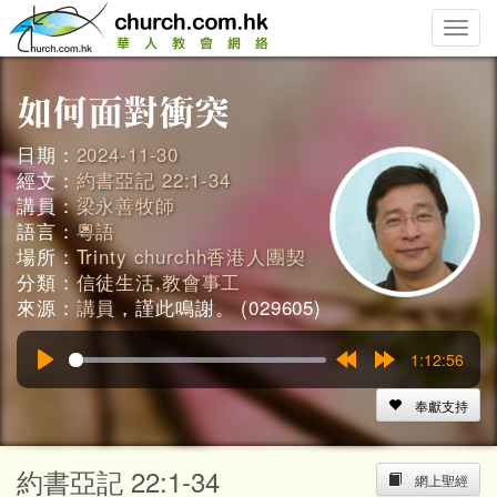
Toggle
naviga
日期：
2024-11-30
經文：
約書亞記 22:1-34
講員：
梁永善牧師
語言：
粵語
場所：
Trinty churchh香港人團契
分類：
信徒生活,教會事工
來源：
講員
，謹此鳴謝。 (029605)
1:12:56
Play
Rewind
Forward
15s
15s
奉獻支持
約書亞記 22:1-34
網上聖經