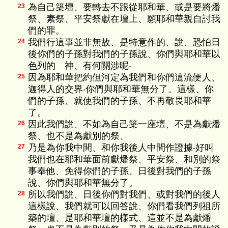
為自己築壇、要轉去不跟從耶和華、或是要將燔
23
祭、素祭、平安祭獻在壇上、願耶和華親自討我
們的罪。
我們行這事並非無故、是特意作的、說、恐怕日
24
後你們的子孫對我們的子孫說、你們與耶和華以
色列的 神、有何關涉呢‧
因為耶和華把約但河定為我們和你們這流便人、
25
迦得人的交界‧你們與耶和華無分了、這樣、你
們的子孫、就使我們的子孫、不再敬畏耶和華
了。
因此我們說、不如為自己築一座壇、不是為獻燔
26
祭、也不是為獻別的祭、
乃是為你我中間、和你我後人中間作證據‧好叫
27
我們也在耶和華面前獻燔祭、平安祭、和別的祭
事奉他、免得你們的子孫、日後對我們的子孫
說、你們與耶和華無分了。
所以我們說、日後你們對我們、或對我們的後人
28
這樣說、我們就可以回答說、你們看我們列祖所
築的壇、是耶和華壇的樣式、這並不是為獻燔