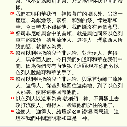
祭、也不是為獻別的祭、乃是為作你我中間的證
據。
我們在耶和華我們 神帳幕前的壇以外、另築一
29
座壇、為獻燔祭、素祭、和別的祭、悖逆耶和
華、今日轉去不跟從他、我們斷沒有這個意思。
祭司非尼哈與會中的首領、就是與他同來以色列
30
軍中的統領、聽見流便人、迦得人、瑪拿西人所
說的話、就都以為美。
祭司以利亞撒的兒子非尼哈、對流便人、迦得
31
人、瑪拿西人說、今日我們知道耶和華在我們中
間、因為你們沒有向他犯了這罪‧現在你們救以
色列人脫離耶和華的手了。
祭司以利亞撒的兒子非尼哈、與眾首領離了流便
32
人、迦得人、從基列地回往迦南地、到了以色列
人那裏、便將這事回報他們。
以色列人以這事為美‧就稱頌 神、不再題上去
33
攻打流便人、迦得人、毀壞他們所住的地了。
流便人、迦得人、給壇起名叫證壇‧意思說、這
34
壇在我們中間證明耶和華是 神。