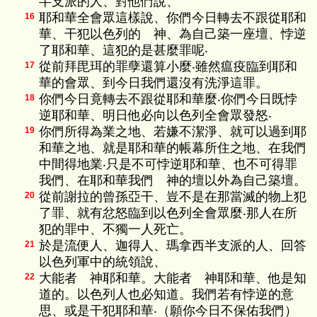
半支派的人、對他們說、
耶和華全會眾這樣說、你們今日轉去不跟從耶和
16
華、干犯以色列的 神、為自己築一座壇、悖逆
了耶和華、這犯的是甚麼罪呢‧
從前拜毘珥的罪孽還算小麼‧雖然瘟疫臨到耶和
17
華的會眾、到今日我們還沒有洗淨這罪。
你們今日竟轉去不跟從耶和華麼‧你們今日既悖
18
逆耶和華、明日他必向以色列全會眾發怒‧
你們所得為業之地、若嫌不潔淨、就可以過到耶
19
和華之地、就是耶和華的帳幕所住之地、在我們
中間得地業‧只是不可悖逆耶和華、也不可得罪
我們、在耶和華我們 神的壇以外為自己築壇。
從前謝拉的曾孫亞干、豈不是在那當滅的物上犯
20
了罪、就有忿怒臨到以色列全會眾麼‧那人在所
犯的罪中、不獨一人死亡。
於是流便人、迦得人、瑪拿西半支派的人、回答
21
以色列軍中的統領說、
大能者 神耶和華。大能者 神耶和華、他是知
22
道的。以色列人也必知道。我們若有悖逆的意
思、或是干犯耶和華‧（願你今日不保佑我們）