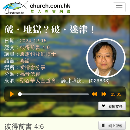
Toggle
naviga
日期：
2024-12-15
經文：
彼得前書 4:6
講員：
袁惠鈞牧師博士
語言：
粵語
場所：
祈禱會分享
分類：
福音信仰
來源：
聖谷華人宣道會
，謹此鳴謝。 (029633)
25:05
Play
Rewind
Forward
15s
15s
奉獻支持
彼得前書 4:6
網上聖經