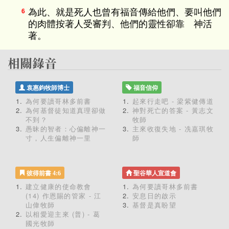
為此、就是死人也曾有福音傳給他們、要叫他們
6
的肉體按著人受審判、他們的靈性卻靠 神活
著。
袁惠鈞牧師博士
福音信仰
為何要讀哥林多前書
起來行走吧 - 梁紫健傳道
為何基督徒知道真理卻做
神對死亡的答案 - 黃志文
不到？
牧師
愚昧的智者：心偏離神一
主來收復失地 - 冼嘉琪牧
寸，人生偏離神一里
師
彼得前書 4:6
聖谷華人宣道會
建立健康的使命教會
為何要讀哥林多前書
(14) 作恩賜的管家 - 江
安息日的啟示
山偉牧師
基督是真盼望
以相愛迎主來 (普) - 葛
國光牧師