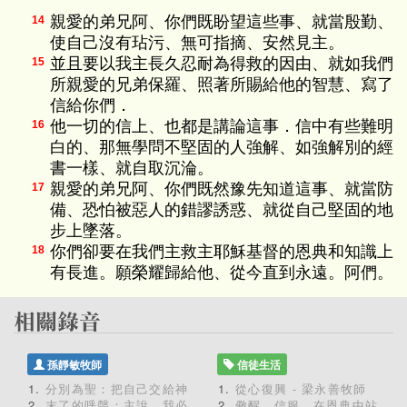
親愛的弟兄阿、你們既盼望這些事、就當殷勤、
14
使自己沒有玷污、無可指摘、安然見主。
並且要以我主長久忍耐為得救的因由、就如我們
15
所親愛的兄弟保羅、照著所賜給他的智慧、寫了
信給你們．
他一切的信上、也都是講論這事．信中有些難明
16
白的、那無學問不堅固的人強解、如強解別的經
書一樣、就自取沉淪。
親愛的弟兄阿、你們既然豫先知道這事、就當防
17
備、恐怕被惡人的錯謬誘惑、就從自己堅固的地
步上墜落。
你們卻要在我們主救主耶穌基督的恩典和知識上
18
有長進。願榮耀歸給他、從今直到永遠。阿們。
孫靜敏牧師
信徒生活
分別為聖：把自己交給神
從心復興 - 梁永善牧師
末了的呼聲：主說，我必
儆醒、信服、在恩典中站