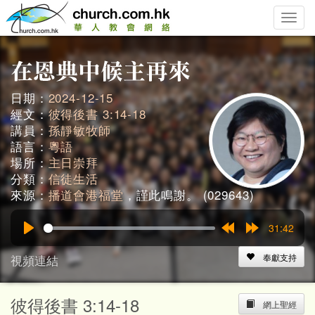
Toggle
naviga
日期：
2024-12-15
經文：
彼得後書 3:14-18
講員：
孫靜敏牧師
語言：
粵語
場所：
主日崇拜
分類：
信徒生活
來源：
播道會港福堂
，謹此鳴謝。 (029643)
31:42
Play
Rewind
Forward
15s
15s
視頻連結
奉獻支持
彼得後書 3:14-18
網上聖經