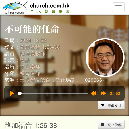
Toggle
naviga
日期：
2024-12-22
經文：
路加福音 1:26-38
講員：
陳仲康牧師
語言：
粵語
場所：
主日崇拜
分類：
福音信仰
來源：
土瓜灣浸信會
，謹此鳴謝。 (029666)
32:53
Play
Rewind
Forward
15s
15s
奉獻支持
路加福音 1:26-38
網上聖經