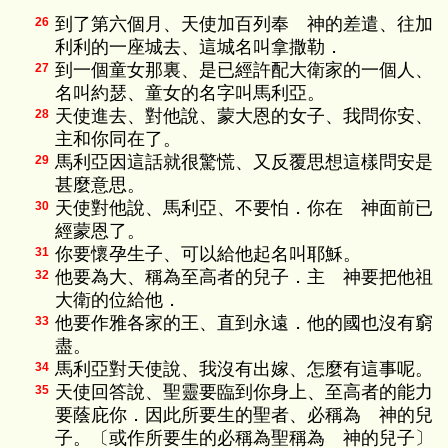
到了第六個月、天使加百列奉 神的差遣、往加
26
利利的一座城去、這城名叫拿撒勒．
到一個童女那裏、是已經許配大衛家的一個人、
27
名叫約瑟、童女的名字叫馬利亞。
天使進去、對他說、蒙大恩的女子、我問你安、
28
主和你同在了。
馬利亞因這話就很驚慌、又反覆思想這樣問安是
29
甚麼意思。
天使對他說、馬利亞、不要怕．你在 神面前已
30
經蒙恩了。
你要懷孕生子、可以給他起名叫耶穌。
31
他要為大、稱為至高者的兒子．主 神要把他祖
32
大衛的位給他．
他要作雅各家的王、直到永遠．他的國也沒有窮
33
盡。
馬利亞對天使說、我沒有出嫁、怎麼有這事呢。
34
天使回答說、聖靈要臨到你身上、至高者的能力
35
要蔭庇你．因此所要生的聖者、必稱為 神的兒
子。〔或作所要生的必稱為聖稱為 神的兒子〕