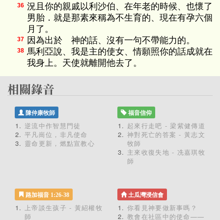
況且你的親戚以利沙伯、在年老的時候、也懷了
36
男胎．就是那素來稱為不生育的、現在有孕六個
月了。
因為出於 神的話、沒有一句不帶能力的。
37
馬利亞說、我是主的使女、情願照你的話成就在
38
我身上。天使就離開他去了。
陳仲康牧師
福音信仰
逆流中作智慧門徒
起來行走吧 - 梁紫健傳道
平凡崗位，非凡使命
神對死亡的答案 - 黃志文
靈命更新，燃點宣教心
牧師
主來收復失地 - 冼嘉琪牧
師
路加福音 1:26-38
土瓜灣浸信會
上帝談生孩子 - 黃紹權牧
你看見神要做新事嗎？
師
教會在社區中的使命——