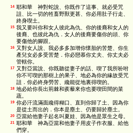
耶和華 神對蛇說、你既作了這事、就必受咒
14
詛、比一切的牲畜野獸更甚、你必用肚子行走、
終身喫土。
我又要叫你和女人彼此為仇、你的後裔和女人的
15
後裔、也彼此為仇．女人的後裔要傷你的頭、你
要傷他的腳跟。
又對女人說、我必多多加增你懷胎的苦楚、你生
16
產兒女必多受苦楚．你必戀慕你丈夫、你丈夫必
管轄你。
又對亞當說、你既聽從妻子的話、喫了我所吩咐
17
你不可喫的那樹上的果子、地必為你的緣故受咒
詛．你必終身勞苦、纔能從地裏得喫的。
地必給你長出荊棘和蒺藜來你也要喫田間的菜
18
蔬。
你必汗流滿面纔得糊口、直到你歸了土、因為你
19
是從土而出的．你本是塵土、仍要歸於塵土。
亞當給他妻子起名叫夏娃、因為他是眾生之母。
20
耶和華 神為亞當和他妻子用皮子作衣服、給他
21
們穿。