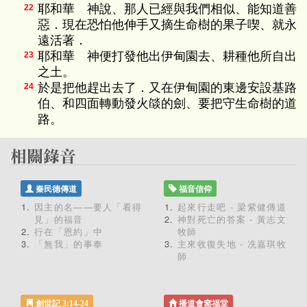
耶和華 神說、那人已經與我們相似、能知道善
22
惡．現在恐怕他伸手又摘生命樹的果子喫、就永
遠活著．
耶和華 神便打發他出伊甸園去、耕種他所自出
23
之土。
於是把他趕出去了．又在伊甸園的東邊安設基路
24
伯、和四面轉動發火燄的劍、要把守生命樹的道
路。
秦民德傳道
福音信仰
因主的名——要人「看得
起來行走吧 - 梁紫健傳道
見」的福音
神對死亡的答案 - 黃志文
行在「恩約」中
牧師
「無我」的事奉
主來收復失地 - 冼嘉琪牧
師
創世記 3:14-24
播道會窩福堂