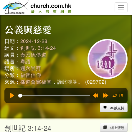
Toggle
naviga
日期：
2024-12-28
經文：
創世記 3:14-24
講員：
秦民德傳道
語言：
粵語
場所：
週六崇拜
分類：
福音信仰
來源：
播道會窩福堂
，謹此鳴謝。 (029702)
42:15
Play
Rewind
Forward
15s
15s
奉獻支持
創世記 3:14-24
網上聖經