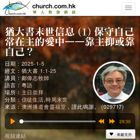
Toggle
naviga
日期：
2025-1-5
經文：
猶大書 1:1-25
講員：
鄺偉志牧師
語言：
粵語
場所：
主日崇拜
分類：
信徒生活,時局末世
來源：
澳洲播道會靈福堂
，謹此鳴謝。 (029717)
29:30
Play
Rewind
Forward
15s
15s
視頻連結
奉獻支持