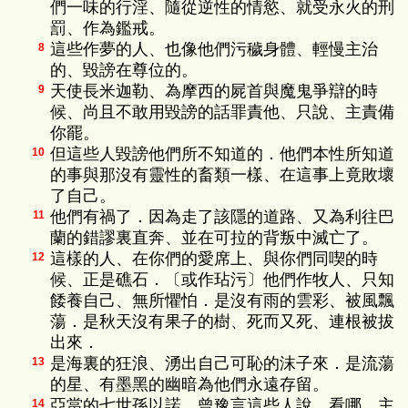
們一味的行淫、隨從逆性的情慾、就受永火的刑
罰、作為鑑戒。
這些作夢的人、也像他們污穢身體、輕慢主治
8
的、毀謗在尊位的。
天使長米迦勒、為摩西的屍首與魔鬼爭辯的時
9
候、尚且不敢用毀謗的話罪責他、只說、主責備
你罷。
但這些人毀謗他們所不知道的．他們本性所知道
10
的事與那沒有靈性的畜類一樣、在這事上竟敗壞
了自己。
他們有禍了．因為走了該隱的道路、又為利往巴
11
蘭的錯謬裏直奔、並在可拉的背叛中滅亡了。
這樣的人、在你們的愛席上、與你們同喫的時
12
候、正是礁石．〔或作玷污〕他們作牧人、只知
餧養自己、無所懼怕．是沒有雨的雲彩、被風飄
蕩．是秋天沒有果子的樹、死而又死、連根被拔
出來．
是海裏的狂浪、湧出自己可恥的沫子來．是流蕩
13
的星、有墨黑的幽暗為他們永遠存留。
亞當的七世孫以諾、曾豫言這些人說、看哪、主
14