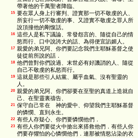
帶著他的千萬聖者降臨、
要在眾人身上行審判、證實那一切不敬虔的人、
15
所妄行一切不敬虔的事、又證實不敬虔之罪人所
說頂撞他的剛愎話。
這些人是私下議論、常發怨言的、隨從自己的情
16
慾而行、口中說誇大的話、為得便宜諂媚人。
親愛的弟兄阿、你們要記念我們主耶穌基督之使
17
徒從前所說的話．
他們曾對你們說過、末世必有好譏誚的人、隨從
18
自己不敬虔的私慾而行。
這就是那些引人結黨、屬乎血氣、沒有聖靈的
19
人。
親愛的弟兄阿、你們卻要在至聖的真道上造就自
20
己、在聖靈裏禱告、
保守自己常在 神的愛中、仰望我們主耶穌基督
21
的憐憫、直到永生。
有些人存疑心、你們要憐憫他們．
22
有些人你們要從火中搶出來搭救他們．有些人你
23
們要存懼怕的心憐憫他們．連那被情慾沾染的衣