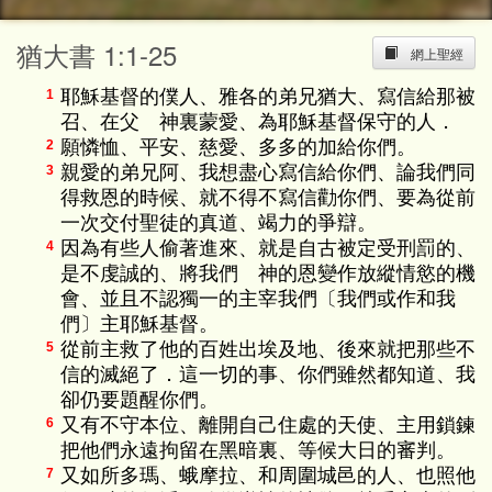
猶大書 1:1-25
網上聖經
耶穌基督的僕人、雅各的弟兄猶大、寫信給那被
1
召、在父 神裏蒙愛、為耶穌基督保守的人．
願憐恤、平安、慈愛、多多的加給你們。
2
親愛的弟兄阿、我想盡心寫信給你們、論我們同
3
得救恩的時候、就不得不寫信勸你們、要為從前
一次交付聖徒的真道、竭力的爭辯。
因為有些人偷著進來、就是自古被定受刑罰的、
4
是不虔誠的、將我們 神的恩變作放縱情慾的機
會、並且不認獨一的主宰我們〔我們或作和我
們〕主耶穌基督。
從前主救了他的百姓出埃及地、後來就把那些不
5
信的滅絕了．這一切的事、你們雖然都知道、我
卻仍要題醒你們。
又有不守本位、離開自己住處的天使、主用鎖鍊
6
把他們永遠拘留在黑暗裏、等候大日的審判。
又如所多瑪、蛾摩拉、和周圍城邑的人、也照他
7