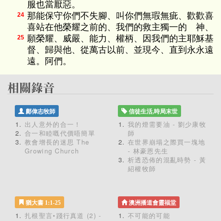
服也當厭惡。
那能保守你們不失腳、叫你們無瑕無疵、歡歡喜
24
喜站在他榮耀之前的、我們的救主獨一的 神、
願榮耀、威嚴、能力、權柄、因我們的主耶穌基
25
督、歸與他、從萬古以前、並現今、直到永永遠
遠。阿們。
鄺偉志牧師
信徒生活,時局末世
出人意外的合一！
我的燈需要油 - 劉少康牧
合一和睦嘅代價唔簡單
師
教會增長的迷思 The
在世界崩塌之際買一塊地
Growing Church
- 林豪恩先生
析透恐佈的混亂時勢 - 黃
紹權牧師
猶大書 1:1-25
澳洲播道會靈福堂
扎根聖言•踐行真道 (2) -
不可能的可能