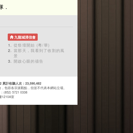
隊．
九龍城浸信會
從祭壇開始 (粵/華)
當那天，我看到了收割的風
景
開啟心眼的禱告
計收聽人次：23,590,482
台，包容各宗派觀點，但並不代表本網站立場。
(852) 5721 0338
1210A室