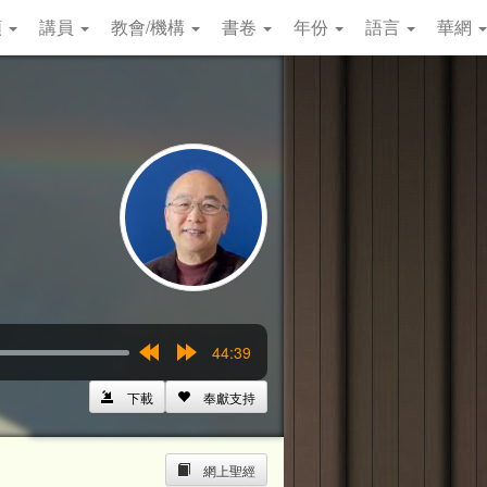
類
講員
教會/機構
書卷
年份
語言
華網
44:39
Rewind
Forward
15s
15s
下載
奉獻支持
網上聖經