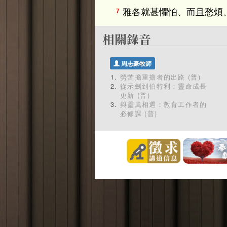
雅各就甚懼怕、而且愁煩
7
周志豪牧師
勞苦擔重擔者的出路 (普)
從示劍到伯特利：靈命成長
更新 (普)
與靈風相遇：教育工作者的
必修課 (普)