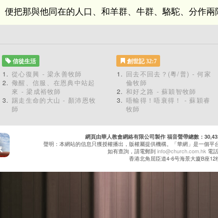
、便把那與他同在的人口、和羊群、牛群、駱駝、分作兩
信徒生活
創世記 32:7
從心復興 - 梁永善牧師
回去不回去？(粵/普) - 何家
儆醒、信服、在恩典中站起
倫牧師
來 - 梁成裕牧師
和好之路 - 蘇穎智牧師
踢走生命的大山 - 顏沛恩牧
唔輸得！唔衰得！ - 蘇穎睿
師
牧師
網頁由華人教會網絡有限公司製作 福音聲帶總數：30,432 累
聲明：本網站的信息只獲授權播出，版權屬提供機構。「華網」是一個平
如有查詢，請電郵到
info@church.com.hk
電話：
香港北角屈臣道4-6号海景大廈B座12樓