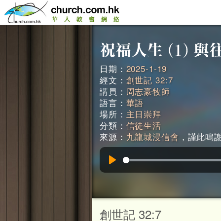
日期：
2025-1-19
經文：
創世記 32:7
講員：
周志豪牧師
語言：
華語
場所：
主日崇拜
分類：
信徒生活
來源：
九龍城浸信會
，謹此鳴謝。
Play
創世記 32:7