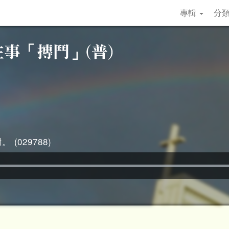
專輯
分
 (029788)