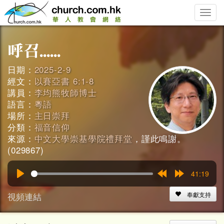
Toggle
naviga
日期：
2025-2-9
經文：
以賽亞書 6:1-8
講員：
李均熊牧師博士
語言：
粵語
場所：
主日崇拜
分類：
福音信仰
來源：
中文大學崇基學院禮拜堂
，謹此鳴謝。
(029867)
41:19
Play
Rewind
Forward
15s
15s
視頻連結
奉獻支持