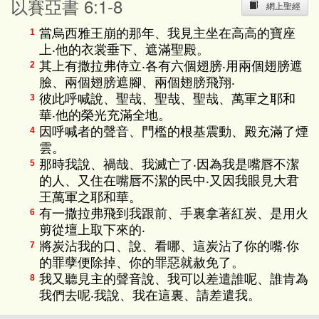
以賽亞書 6:1-8
網上聖經
當烏西雅王崩的那年、我見主坐在高高的寶座
1
上‧他的衣裳垂下、遮滿聖殿。
其上有撒拉弗侍立‧各有六個翅膀‧用兩個翅膀遮
2
臉、兩個翅膀遮腳、兩個翅膀飛翔‧
彼此呼喊說、聖哉、聖哉、聖哉、萬軍之耶和
3
華‧他的榮光充滿全地。
因呼喊者的聲音、門檻的根基震動、殿充滿了煙
4
雲。
那時我說、禍哉、我滅亡了‧因為我是嘴唇不潔
5
的人、又住在嘴唇不潔的民中‧又因我眼見大君
王萬軍之耶和華。
有一撒拉弗飛到我跟前、手裏拿著紅炭、是用火
6
剪從壇上取下來的‧
將炭沾我的口、說、看哪、這炭沾了你的嘴‧你
7
的罪孽便除掉、你的罪惡就赦免了。
我又聽見主的聲音說、我可以差遣誰呢、誰肯為
8
我們去呢‧我說、我在這裏、請差遣我。