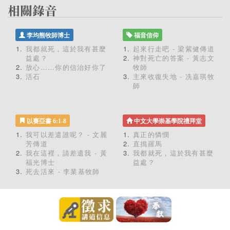
李均熊牧師博士
福音信仰
我都就死，這於我有甚麼
起來行走吧 - 梁紫健傳道
益處？
神對死亡的答案 - 黃志文
放心……你的信治好你了
牧師
活石
主來收復失地 - 冼嘉琪牧
師
以賽亞書 6:1-8
中文大學崇基學院禮拜堂
我可以差遣誰呢？ - 文麗
真正的憐憫
芳傳道
直搗羅馬
我在這裡，請差遺我 - 黃
我都就死，這於我有甚麼
福光博士
益處？
死去活來 - 李業基牧師