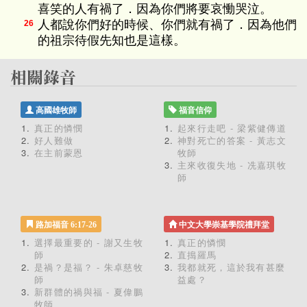
喜笑的人有禍了．因為你們將要哀慟哭泣。
人都說你們好的時候、你們就有禍了．因為他們
26
的祖宗待假先知也是這樣。
高國雄牧師
福音信仰
真正的憐憫
起來行走吧 - 梁紫健傳道
好人難做
神對死亡的答案 - 黃志文
在主前蒙恩
牧師
主來收復失地 - 冼嘉琪牧
師
路加福音 6:17-26
中文大學崇基學院禮拜堂
選擇最重要的 - 謝又生牧
真正的憐憫
師
直搗羅馬
是禍？是福？ - 朱卓慈牧
我都就死，這於我有甚麼
師
益處？
新群體的禍與福 - 夏偉鵬
牧師