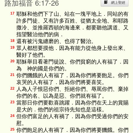
路加福音 6:17-26
網上聖經
耶穌和他們下了山、站在一塊平地上．同站的有
17
許多門徒、又有許多百姓、從猶太全地、和耶路
撒冷、並推羅西頓的海邊來．都要聽他講道、又
指望醫治他們的病．
還有被污鬼纏磨的、也得了醫治。
18
眾人都想要摸他．因為有能力從他身上發出來、
19
醫好了他們。
耶穌舉目看著門徒說、你們貧窮的人有福了．因
20
為 神的國是你們的。
你們饑餓的人有福了．因為你們將要飽足。你們
21
哀哭的人有福了．因為你們將要喜笑。
人為人子恨惡你們、拒絕你們、辱罵你們、棄掉
22
你們的名、以為是惡、你們就有福了。
當那日你們要歡喜跳躍．因為你們在天上的賞賜
23
是大的．他們的祖宗待先知也是這樣。
但你們富足的人有禍了．因為你們受過你們的安
24
慰。
你們飽足的人有禍了．因為你們將要饑餓。你們
25