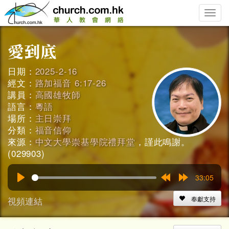
Toggle
naviga
日期：
2025-2-16
經文：
路加福音 6:17-26
講員：
高國雄牧師
語言：
粵語
場所：
主日崇拜
分類：
福音信仰
來源：
中文大學崇基學院禮拜堂
，謹此鳴謝。
(029903)
33:05
Play
Rewind
Forward
15s
15s
視頻連結
奉獻支持