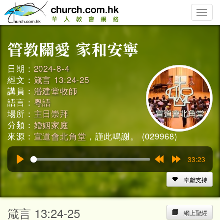
Toggle
naviga
日期：
2024-8-4
經文：
箴言 13:24-25
講員：
潘建堂牧師
語言：
粵語
場所：
主日崇拜
分類：
婚姻家庭
來源：
宣道會北角堂
，謹此鳴謝。 (029968)
33:23
Play
Rewind
Forward
15s
15s
奉獻支持
箴言 13:24-25
網上聖經