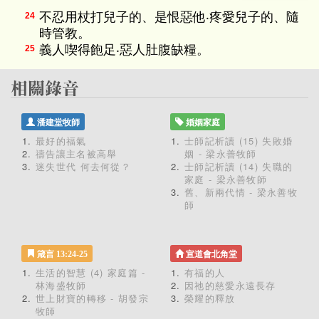
不忍用杖打兒子的、是恨惡他‧疼愛兒子的、隨
24
時管教。
義人喫得飽足‧惡人肚腹缺糧。
25
潘建堂牧師
婚姻家庭
最好的福氣
士師記析讀 (15) 失敗婚
禱告讓主名被高舉
姻 - 梁永善牧師
迷失世代 何去何從？
士師記析讀 (14) 失職的
家庭 - 梁永善牧師
舊、新兩代情 - 梁永善牧
師
箴言 13:24-25
宣道會北角堂
生活的智慧 (4) 家庭篇 -
有福的人
林海盛牧師
因祂的慈愛永遠長存
世上財寶的轉移 - 胡發宗
榮耀的釋放
牧師