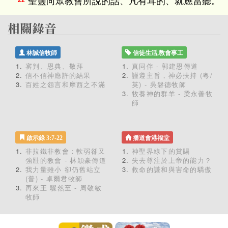
聖靈向眾教會所說的話、凡有耳的、就應當聽。
22
林誠信牧師
信徒生活,教會事工
審判、恩典、敬拜
真同伴 - 郭建恩傳道
信不信神應許的結果
謹遵主旨，神必扶持 (粵/
百姓之怨言和摩西之不滿
英) - 吳磐德牧師
牧養神的群羊 - 梁永善牧
師
啟示錄 3:7-22
播道會港福堂
非拉鐵非教會：軟弱卻又
神聖界線下的賞賜
強壯的教會 - 林穎豪傳道
失去尊注於上帝的能力？
我力量雖小 卻仍舊站立
救命的謙和與害命的驕傲
(普) - 卓爾君牧師
再來王 驟然至 - 周敬敏
牧師