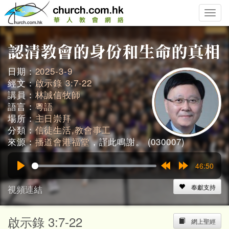
Toggle
naviga
日期：
2025-3-9
經文：
啟示錄 3:7-22
講員：
林誠信牧師
語言：
粵語
場所：
主日崇拜
分類：
信徒生活,教會事工
來源：
播道會港福堂
，謹此鳴謝。 (030007)
46:50
Play
Rewind
Forward
15s
15s
視頻連結
奉獻支持
啟示錄 3:7-22
網上聖經