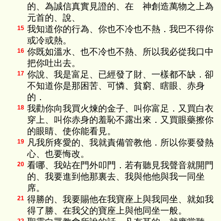
的、為誠信真實見證的、在 神創造萬物之上為
元首的、說、
我知道你的行為、你也不冷也不熱．我巴不得你
15
或冷或熱。
你既如溫水、也不冷也不熱、所以我必從我口中
16
把你吐出去。
你說、我是富足、已經發了財、一樣都不缺．卻
17
不知道你是那困苦、可憐、貧窮、瞎眼、赤身
的．
我勸你向我買火煉的金子、叫你富足．又買白衣
18
穿上、叫你赤身的羞恥不露出來．又買眼藥擦你
的眼睛、使你能看見。
凡我所疼愛的、我就責備管教他．所以你要發熱
19
心、也要悔改。
看哪、我站在門外叩門．若有聽見我聲音就開門
20
的、我要進到他那裏去、我與他他與我一同坐
席。
得勝的、我要賜他在我寶座上與我同坐、就如我
21
得了勝、在我父的寶座上與他同坐一般。