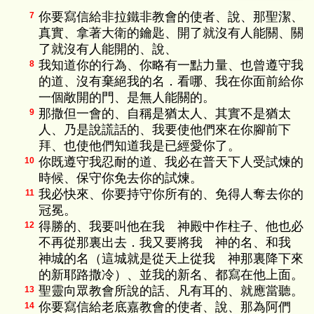
你要寫信給非拉鐵非教會的使者、說、那聖潔、
7
真實、拿著大衛的鑰匙、開了就沒有人能關、關
了就沒有人能開的、說、
我知道你的行為、你略有一點力量、也曾遵守我
8
的道、沒有棄絕我的名．看哪、我在你面前給你
一個敞開的門、是無人能關的。
那撒但一會的、自稱是猶太人、其實不是猶太
9
人、乃是說謊話的、我要使他們來在你腳前下
拜、也使他們知道我是已經愛你了。
你既遵守我忍耐的道、我必在普天下人受試煉的
10
時候、保守你免去你的試煉。
我必快來、你要持守你所有的、免得人奪去你的
11
冠冕。
得勝的、我要叫他在我 神殿中作柱子、他也必
12
不再從那裏出去．我又要將我 神的名、和我
神城的名（這城就是從天上從我 神那裏降下來
的新耶路撒冷）、並我的新名、都寫在他上面。
聖靈向眾教會所說的話、凡有耳的、就應當聽。
13
你要寫信給老底嘉教會的使者、說、那為阿們
14