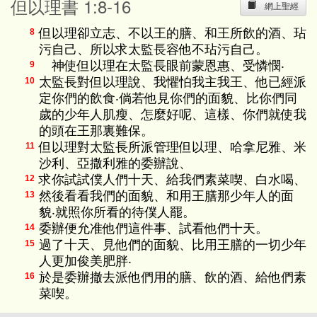
但以理書 1:8-16
網上聖經
但以理卻立志、不以王的膳、和王所飲的酒、玷
8
污自己、所以求太監長容他不玷污自己。
神使但以理在太監長眼前蒙恩惠、受憐憫‧
9
太監長對但以理說、我懼怕我主我王、他已經派
10
定你們的飲食‧倘若他見你們的面貌、比你們同
歲的少年人肌瘦、怎麼好呢、這樣、你們就使我
的頭在王那裏難保。
但以理對太監長所派管理但以理、哈拿尼雅、米
11
沙利、亞撒利雅的委辦說、
求你試試僕人們十天、給我們素菜喫、白水喝、
12
然後看看我們的面貌、和用王膳那少年人的面
13
貌‧就照你所看的待僕人罷。
委辦便允准他們這件事、試看他們十天。
14
過了十天、見他們的面貌、比用王膳的一切少年
15
人更加俊美肥胖‧
於是委辦撤去派他們用的膳、飲的酒、給他們素
16
菜喫。