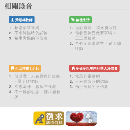
黃紹權牧師
信徒生活
救恩的雷達網
從心復興 - 梁永善牧師
不幸降臨時的試驗
你看見神要做新事嗎？ -
袖手旁觀的不信者
王正傑牧師
全心全意跟隨主 - 俞大鳴
牧師
但以理書 1:8-16
多倫多以馬內利華人浸信會
但以理一人在異鄉的信靠
救恩的雷達網
- 梁明財牧師
不幸降臨時的試驗
立志為神 - 徐興言長老
袖手旁觀的不信者
不一樣的心志 - 陳小麗牧
師