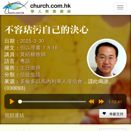
Toggle
naviga
日期：
2025-3-30
經文：
但以理書 1:8-16
講員：
黃紹權牧師
語言：
粵語
場所：
主日崇拜
分類：
信徒生活
來源：
多倫多以馬內利華人浸信會
，謹此鳴謝。
(030093)
1:12:41
Play
Rewind
Forward
15s
15s
視頻連結
奉獻支持