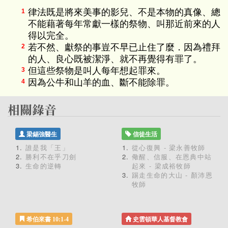
律法既是將來美事的影兒、不是本物的真像、總
1
不能藉著每年常獻一樣的祭物、叫那近前來的人
得以完全。
若不然、獻祭的事豈不早已止住了麼．因為禮拜
2
的人、良心既被潔淨、就不再覺得有罪了。
但這些祭物是叫人每年想起罪來。
3
因為公牛和山羊的血、斷不能除罪。
4
梁錫強醫生
信徒生活
誰是我「王」
從心復興 - 梁永善牧師
勝利不在乎刀劍
儆醒、信服、在恩典中站
生命的逆轉
起來 - 梁成裕牧師
踢走生命的大山 - 顏沛恩
牧師
希伯來書 10:1-4
史雲頓華人基督教會