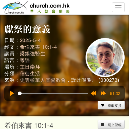
Toggle
naviga
日期：
2025-5-4
經文：
希伯來書 10:1-4
講員：
梁錫強醫生
語言：
粵語
場所：
主日崇拜
分類：
信徒生活
來源：
史雲頓華人基督教會
，謹此鳴謝。 (030273)
51:32
Play
Rewind
Forward
15s
15s
奉獻支持
希伯來書 10:1-4
網上聖經