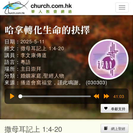
Toggle
naviga
日期：
2025-5-11
經文：
撒母耳記上 1:4-20
講員：
李文康傳道
語言：
粵語
場所：
主日崇拜
分類：
婚姻家庭,聖經人物
來源：
播道會窩福堂
，謹此鳴謝。 (030303)
41:03
Play
Rewind
Forward
15s
15s
奉獻支持
撒母耳記上 1:4-20
網上聖經