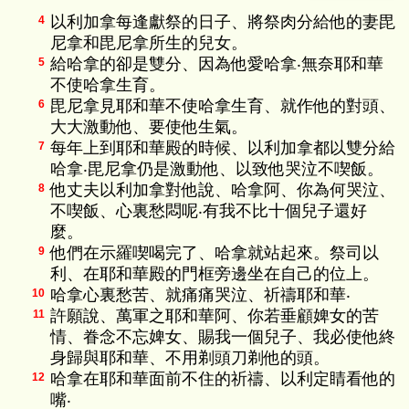
以利加拿每逢獻祭的日子、將祭肉分給他的妻毘
4
尼拿和毘尼拿所生的兒女。
給哈拿的卻是雙分、因為他愛哈拿‧無奈耶和華
5
不使哈拿生育。
毘尼拿見耶和華不使哈拿生育、就作他的對頭、
6
大大激動他、要使他生氣。
每年上到耶和華殿的時候、以利加拿都以雙分給
7
哈拿‧毘尼拿仍是激動他、以致他哭泣不喫飯。
他丈夫以利加拿對他說、哈拿阿、你為何哭泣、
8
不喫飯、心裏愁悶呢‧有我不比十個兒子還好
麼。
他們在示羅喫喝完了、哈拿就站起來。祭司以
9
利、在耶和華殿的門框旁邊坐在自己的位上。
哈拿心裏愁苦、就痛痛哭泣、祈禱耶和華‧
10
許願說、萬軍之耶和華阿、你若垂顧婢女的苦
11
情、眷念不忘婢女、賜我一個兒子、我必使他終
身歸與耶和華、不用剃頭刀剃他的頭。
哈拿在耶和華面前不住的祈禱、以利定睛看他的
12
嘴‧