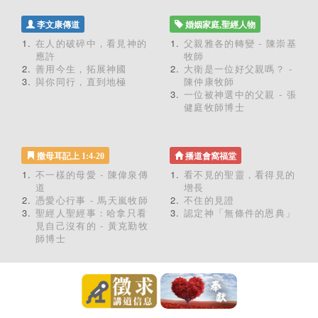
李文康傳道
婚姻家庭,聖經人物
在人的破碎中，看見神的
父親雅各的轉變 - 陳崇基
應許
牧師
善用今生，拓展神國
大衛是一位好父親嗎？ -
與你同行，直到地極
陳仲康牧師
一位被神選中的父親 - 張
健庭牧師博士
撒母耳記上 1:4-20
播道會窩福堂
不一樣的母愛 - 陳偉泉傳
看不見的聖靈，看得見的
道
增長
憑愛心行事 - 馬天嵐牧師
不住的見證
聖經人聖經事：哈拿只看
認定神「無條件的恩典」
見自己沒有的 - 黃克勤牧
師博士