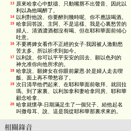
原來哈拿心中默禱、只動嘴唇不出聲音、因此以
13
利以為他喝醉了。
以利對他說、你要醉到幾時呢、你不應該喝酒。
14
哈拿回答說、主阿、不是這樣、我是心裏愁苦的
15
婦人、清酒濃酒都沒有喝、但在耶和華面前傾心
吐意。
不要將婢女看作不正經的女子‧我因被人激動愁
16
苦太多、所以祈求到如今。
以利說、你可以平平安安的回去、願以色列的
17
神允准你向他所求的。
哈拿說、願婢女在你眼前蒙恩‧於是婦人走去喫
18
飯、面上再不帶愁容了。
次日清早他們起來、在耶和華面前敬拜、就回拉
19
瑪、到了家裏、以利加拿和妻哈拿同房、耶和華
顧念哈拿、
哈拿就懷孕‧日期滿足生了一個兒子、給他起名
20
叫撒母耳、說、這是我從耶和華那裏求來的。