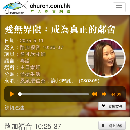
Toggle
naviga
日期：
2025-5-11
經文：
路加福音 10:25-37
講員：
詹可欣牧師
語言：
粵語
場所：
主日崇拜
分類：
信徒生活
來源：
恩泉浸信會
，謹此鳴謝。 (030305)
44:09
Play
Rewind
Forward
15s
15s
視頻連結
奉獻支持
路加福音 10:25-37
網上聖經