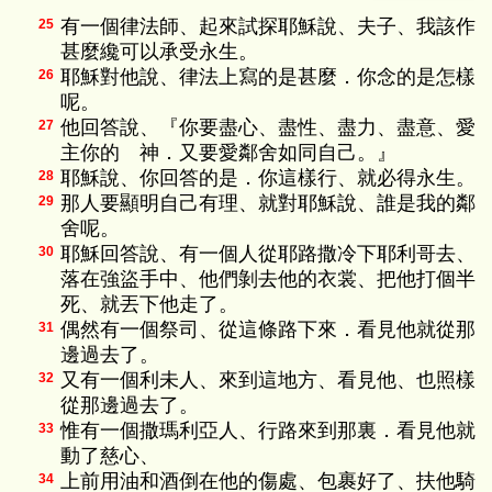
有一個律法師、起來試探耶穌說、夫子、我該作
25
甚麼纔可以承受永生。
耶穌對他說、律法上寫的是甚麼．你念的是怎樣
26
呢。
他回答說、『你要盡心、盡性、盡力、盡意、愛
27
主你的 神．又要愛鄰舍如同自己。』
耶穌說、你回答的是．你這樣行、就必得永生。
28
那人要顯明自己有理、就對耶穌說、誰是我的鄰
29
舍呢。
耶穌回答說、有一個人從耶路撒冷下耶利哥去、
30
落在強盜手中、他們剝去他的衣裳、把他打個半
死、就丟下他走了。
偶然有一個祭司、從這條路下來．看見他就從那
31
邊過去了。
又有一個利未人、來到這地方、看見他、也照樣
32
從那邊過去了。
惟有一個撒瑪利亞人、行路來到那裏．看見他就
33
動了慈心、
上前用油和酒倒在他的傷處、包裹好了、扶他騎
34