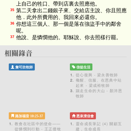
上自己的牲口、帶到店裏去照應他。
第二天拿出二錢銀子來、交給店主說、你且照應
35
他．此外所費用的、我回來必還你。
你想這三個人、那一個是落在強盜手中的鄰舍
36
呢。
他說、是憐憫他的。耶穌說、你去照樣行罷。
37
詹可欣牧師
信徒生活
從心復興 - 梁永善牧師
儆醒、信服、在恩典中站
起來 - 梁成裕牧師
踢走生命的大山 - 顏沛恩
牧師
路加福音 10:25-37
恩泉浸信會
教會在社區中的使命——
靈命成長筆記 (4) 關顧互
從憐憫到行動 - 王正傑牧
建，生命成長