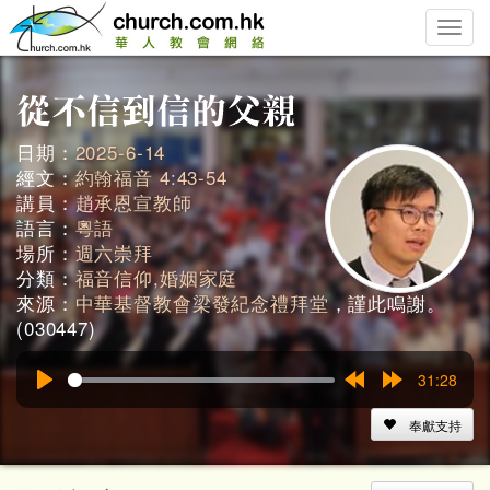
Toggle
naviga
日期：
2025-6-14
經文：
約翰福音 4:43-54
講員：
趙承恩宣教師
語言：
粵語
場所：
週六崇拜
分類：
福音信仰,婚姻家庭
來源：
中華基督教會梁發紀念禮拜堂
，謹此鳴謝。
(030447)
31:28
Play
Rewind
Forward
15s
15s
奉獻支持