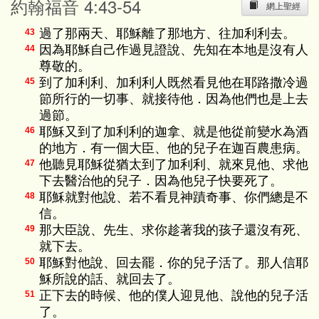
約翰福音 4:43-54
網上聖經
過了那兩天、耶穌離了那地方、往加利利去。
43
因為耶穌自己作過見證說、先知在本地是沒有人
44
尊敬的。
到了加利利、加利利人既然看見他在耶路撒冷過
45
節所行的一切事、就接待他．因為他們也是上去
過節。
耶穌又到了加利利的迦拿、就是他從前變水為酒
46
的地方．有一個大臣、他的兒子在迦百農患病。
他聽見耶穌從猶太到了加利利、就來見他、求他
47
下去醫治他的兒子．因為他兒子快要死了。
耶穌就對他說、若不看見神蹟奇事、你們總是不
48
信。
那大臣說、先生、求你趁著我的孩子還沒有死、
49
就下去。
耶穌對他說、回去罷．你的兒子活了。那人信耶
50
穌所說的話、就回去了。
正下去的時候、他的僕人迎見他、說他的兒子活
51
了。