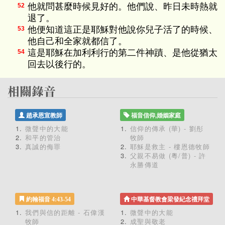
他就問甚麼時候見好的。他們說、昨日未時熱就
52
退了。
他便知道這正是耶穌對他說你兒子活了的時候、
53
他自己和全家就都信了。
這是耶穌在加利利行的第二件神蹟、是他從猶太
54
回去以後行的。
趙承恩宣教師
福音信仰,婚姻家庭
微聲中的大能
信仰的傳承 (華) - 劉彤
和平的管治
牧師
真誠的侮罪
耶穌是救主 - 樓恩德牧師
父親不易做 (粵/普) - 許
永勝傳道
約翰福音 4:43-54
中華基督教會梁發紀念禮拜堂
我們與信的距離 - 石偉漢
微聲中的大能
牧師
成聖與敬老