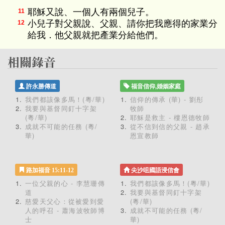
耶穌又說、一個人有兩個兒子。
11
小兒子對父親說、父親、請你把我應得的家業分
12
給我．他父親就把產業分給他們。
許永勝傳道
福音信仰,婚姻家庭
我們都該像多馬！(粵/華)
信仰的傳承 (華) - 劉彤
我要與基督同釘十字架
牧師
(粵/華)
耶穌是救主 - 樓恩德牧師
成就不可能的任務 (粵/
從不信到信的父親 - 趙承
華)
恩宣教師
路加福音 15:11-12
尖沙咀國語浸信會
一位父親的心 - 李慧珊傳
我們都該像多馬！(粵/華)
道
我要與基督同釘十字架
慈愛天父心：從被愛到愛
(粵/華)
人的呼召 - 蕭海波牧師博
成就不可能的任務 (粵/
士
華)