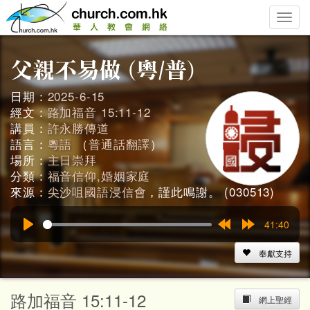
Toggle
naviga
日期：
2025-6-15
經文：
路加福音 15:11-12
講員：
許永勝傳道
語言：
粵語
（
普通話翻譯
）
場所：
主日崇拜
分類：
福音信仰,婚姻家庭
來源：
尖沙咀國語浸信會
，謹此鳴謝。 (030513)
41:40
Play
Rewind
Forward
15s
15s
奉獻支持
路加福音 15:11-12
網上聖經