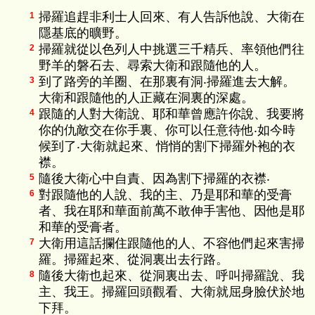
掃羅追趕非利士人回來、有人告訴他說、大衛在
1
隱基底的曠野。
掃羅就從以色列人中挑選三千精兵、率領他們往
2
野羊的磐石去、尋索大衛和跟隨他的人。
到了路旁的羊圈、在那裏有洞‧掃羅進去大解。
3
大衛和跟隨他的人正藏在洞裏的深處。
跟隨的人對大衛說、耶和華曾應許你說、我要將
4
你的仇敵交在你手裏、你可以任意待他‧如今時
候到了‧大衛就起來、悄悄的割下掃羅外袍的衣
襟。
隨後大衛心中自責、因為割下掃羅的衣襟‧
5
對跟隨他的人說、我的主、乃是耶和華的受膏
6
者、我在耶和華面前萬不敢伸手害他、因他是耶
和華的受膏者。
大衛用這話攔住跟隨他的人、不容他們起來害掃
7
羅。掃羅起來、從洞裏出去行路。
隨後大衛也起來、從洞裏出去、呼叫掃羅說、我
8
主、我王。掃羅回頭觀看、大衛就屈身臉伏於地
下拜。