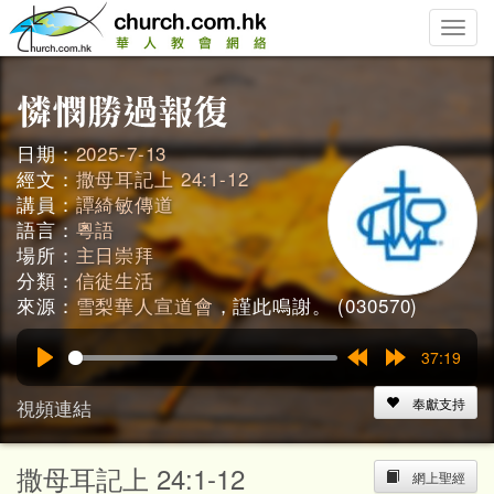
Toggle
naviga
日期：
2025-7-13
經文：
撒母耳記上 24:1-12
講員：
譚綺敏傳道
語言：
粵語
場所：
主日崇拜
分類：
信徒生活
來源：
雪梨華人宣道會
，謹此鳴謝。 (030570)
37:19
Play
Rewind
Forward
15s
15s
視頻連結
奉獻支持
撒母耳記上 24:1-12
網上聖經