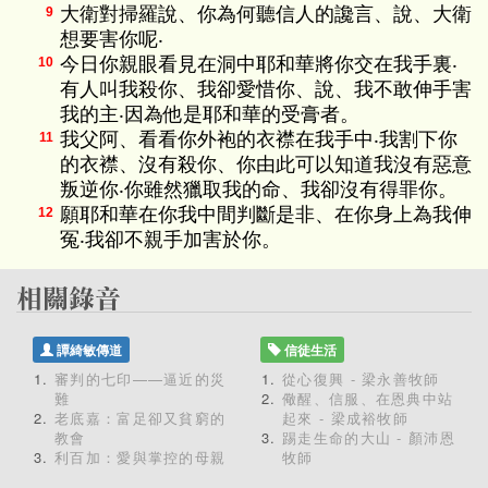
大衛對掃羅說、你為何聽信人的讒言、說、大衛
9
想要害你呢‧
今日你親眼看見在洞中耶和華將你交在我手裏‧
10
有人叫我殺你、我卻愛惜你、說、我不敢伸手害
我的主‧因為他是耶和華的受膏者。
我父阿、看看你外袍的衣襟在我手中‧我割下你
11
的衣襟、沒有殺你、你由此可以知道我沒有惡意
叛逆你‧你雖然獵取我的命、我卻沒有得罪你。
願耶和華在你我中間判斷是非、在你身上為我伸
12
冤‧我卻不親手加害於你。
譚綺敏傳道
信徒生活
審判的七印——逼近的災
從心復興 - 梁永善牧師
難
儆醒、信服、在恩典中站
老底嘉：富足卻又貧窮的
起來 - 梁成裕牧師
教會
踢走生命的大山 - 顏沛恩
利百加：愛與掌控的母親
牧師