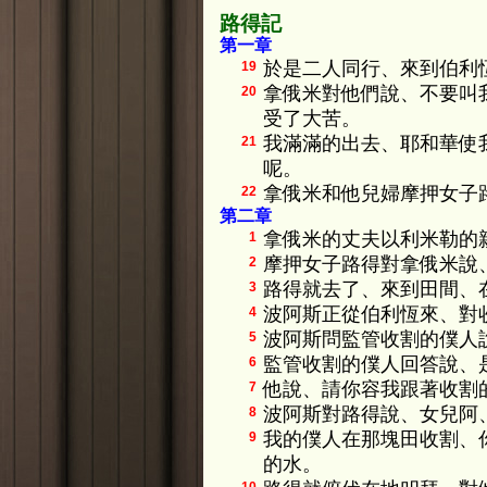
路得記
第一章
於是二人同行、來到伯利
19
拿俄米對他們說、不要叫
20
受了大苦。
我滿滿的出去、耶和華使
21
呢。
拿俄米和他兒婦摩押女子
22
第二章
拿俄米的丈夫以利米勒的
1
摩押女子路得對拿俄米說
2
路得就去了、來到田間、
3
波阿斯正從伯利恆來、對
4
波阿斯問監管收割的僕人
5
監管收割的僕人回答說、
6
他說、請你容我跟著收割
7
波阿斯對路得說、女兒阿
8
我的僕人在那塊田收割、
9
的水。