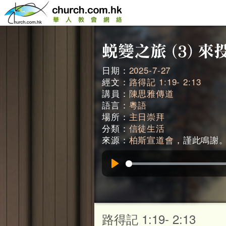
日期：
2025-7-27
經文：
路得記 1:19- 2:13
講員：
陳思雅傳道
語言：
粵語
場所：
主日崇拜
分類：
信徒生活
來源：
柏斯宣道會
，謹此鳴謝。 (
Play
路得記 1:19- 2:13