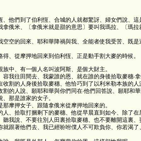
恆、他們到了伯利恆、合城的人就都驚訝、婦女們說、這
我拿俄米、〔拿俄米就是甜的意思〕要叫我瑪拉、〔瑪拉
我空空的回來、耶和華降禍與我、全能者使我受苦、既是
路得、從摩押地回來到伯利恆、正是動手割大麥的時候。
親族中、有一個人名叫波阿斯、是個大財主。
、容我往田間去、我蒙誰的恩、就在誰的身後拾取麥穗‧
在收割的人身後拾取麥穗、他恰巧到了以利米勒本族的人
收割的人說、願耶和華與你們同在‧他們回答說、願耶和
說、那是誰家的女子。
是那摩押女子、跟隨拿俄米從摩押地回來的。
的人、拾取打捆剩下的麥穗、他從早晨直到如今、除了在
、聽我說、不要往別人田裏拾取麥穗、也不要離開這裏、
你就跟著他們去、我已經吩咐僕人不可欺負你、你若渴了