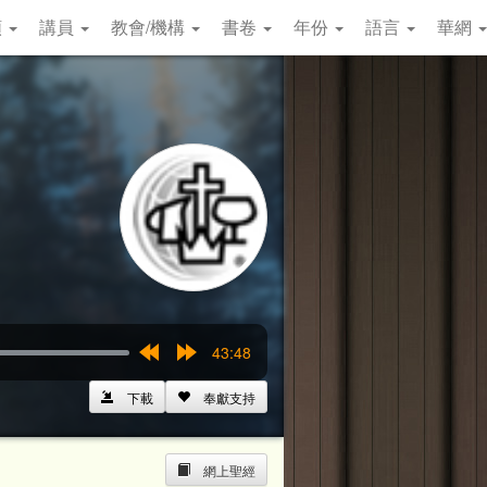
類
講員
教會/機構
書卷
年份
語言
華網
43:48
Rewind
Forward
15s
15s
下載
奉獻支持
網上聖經