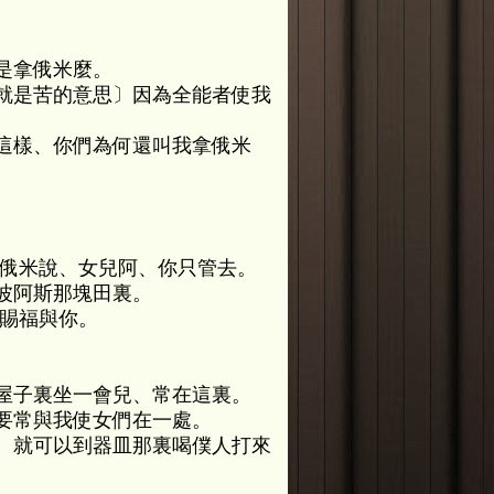
是拿俄米麼。
就是苦的意思〕因為全能者使我
這樣、你們為何還叫我拿俄米
拿俄米說、女兒阿、你只管去。
波阿斯那塊田裏。
華賜福與你。
屋子裏坐一會兒、常在這裏。
要常與我使女們在一處。
、就可以到器皿那裏喝僕人打來