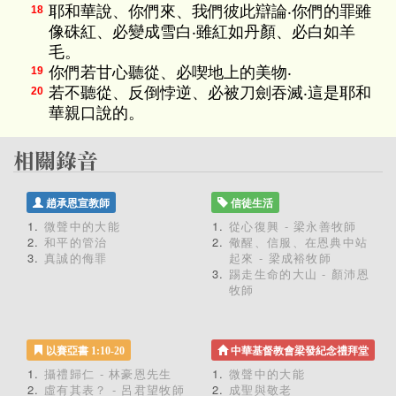
耶和華說、你們來、我們彼此辯論‧你們的罪雖
18
像硃紅、必變成雪白‧雖紅如丹顏、必白如羊
毛。
你們若甘心聽從、必喫地上的美物‧
19
若不聽從、反倒悖逆、必被刀劍吞滅‧這是耶和
20
華親口說的。
趙承恩宣教師
信徒生活
微聲中的大能
從心復興 - 梁永善牧師
和平的管治
儆醒、信服、在恩典中站
真誠的侮罪
起來 - 梁成裕牧師
踢走生命的大山 - 顏沛恩
牧師
以賽亞書 1:10-20
中華基督教會梁發紀念禮拜堂
攝禮歸仁 - 林豪恩先生
微聲中的大能
虛有其表？ - 呂君望牧師
成聖與敬老