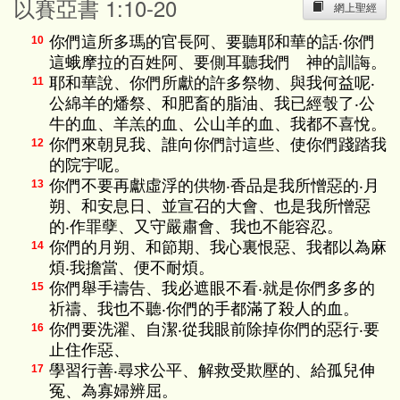
以賽亞書 1:10-20
網上聖經
你們這所多瑪的官長阿、要聽耶和華的話‧你們
10
這蛾摩拉的百姓阿、要側耳聽我們 神的訓誨。
耶和華說、你們所獻的許多祭物、與我何益呢‧
11
公綿羊的燔祭、和肥畜的脂油、我已經彀了‧公
牛的血、羊羔的血、公山羊的血、我都不喜悅。
你們來朝見我、誰向你們討這些、使你們踐踏我
12
的院宇呢。
你們不要再獻虛浮的供物‧香品是我所憎惡的‧月
13
朔、和安息日、並宣召的大會、也是我所憎惡
的‧作罪孽、又守嚴肅會、我也不能容忍。
你們的月朔、和節期、我心裏恨惡、我都以為麻
14
煩‧我擔當、便不耐煩。
你們舉手禱告、我必遮眼不看‧就是你們多多的
15
祈禱、我也不聽‧你們的手都滿了殺人的血。
你們要洗濯、自潔‧從我眼前除掉你們的惡行‧要
16
止住作惡、
學習行善‧尋求公平、解救受欺壓的、給孤兒伸
17
冤、為寡婦辨屈。