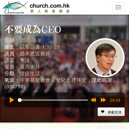
Toggle
naviga
日期：
2025-8-9
經文：
以賽亞書 1:10-20
講員：
趙承恩宣教師
語言：
粵語
場所：
週六崇拜
分類：
信徒生活
來源：
中華基督教會梁發紀念禮拜堂
，謹此鳴謝。
(030710)
29:09
Play
Rewind
Forward
15s
15s
奉獻支持