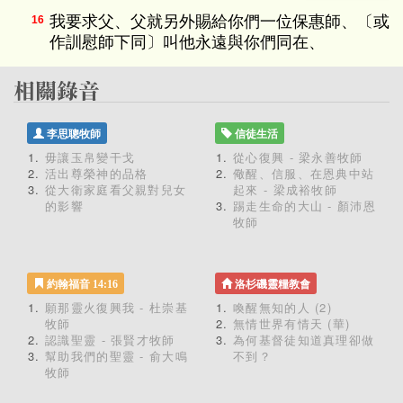
我要求父、父就另外賜給你們一位保惠師、〔或
16
作訓慰師下同〕叫他永遠與你們同在、
李思聰牧師
信徒生活
毋讓玉帛變干戈
從心復興 - 梁永善牧師
活出尊榮神的品格
儆醒、信服、在恩典中站
從大衛家庭看父親對兒女
起來 - 梁成裕牧師
的影響
踢走生命的大山 - 顏沛恩
牧師
約翰福音 14:16
洛杉磯靈糧教會
願那靈火復興我 - 杜崇基
喚醒無知的人 (2)
牧師
無情世界有情天 (華)
認識聖靈 - 張賢才牧師
為何基督徒知道真理卻做
幫助我們的聖靈 - 俞大鳴
不到？
牧師