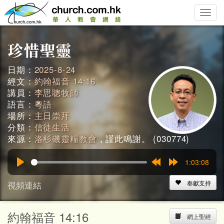
Toggle
naviga
日期：
2025-8-24
經文：
約翰福音 14:16
講員：
李思聰牧師
語言：
粵語
場所：
主日崇拜
分類：
信徒生活
來源：
洛杉磯靈糧教會
，謹此鳴謝。 (030774)
1:03:08
Play
Rewind
Forward
15s
15s
視頻連結
奉獻支持
約翰福音 14:16
網上聖經