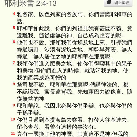
耶利米書 2:4-13
網上聖經
雅各家、以色列家的各族阿、你們當聽耶和華的
4
話。
耶和華如此說、你們的列祖見我有甚麼不義、竟
5
遠離我、隨從虛無的神、自己成為虛妄的呢‧
他們也不說、那領我們從埃及地上來、引導我們
6
經過曠野、沙漠有深坑之地、和乾旱死蔭、無人
經過、無人居住之地的耶和華在那裏呢。
我領你們進入肥美之地、使你們得喫其中的果子
7
和美物‧但你們進入的時候、就玷污我的地、使
我的產業成為可憎的。
祭司都不說、耶和華在那裏呢‧傳講律法的、都
8
不認識我、官長違背我、先知藉巴力說豫言、隨
從無益的神。
耶和華說、我因此必與你們爭辯、也必與你們的
9
子孫爭辯。
你們且過到基提海島去察看、打發人往基達去、
10
留心查考、看曾有這樣的事沒有。
豈有一國換了他的神麼、其實這不是神‧但我的
11