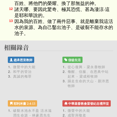
百姓、將他們的榮耀、換了那無益的神。
諸天哪、要因此驚奇、極其恐慌、甚為淒涼‧這
12
是耶和華說的。
因為我的百姓、做了兩件惡事、就是離棄我這活
13
水的泉源、為自己鑿出池子、是破裂不能存水的
池子。
趙承恩宣教師
信徒生活
微聲中的大能
從心復興 - 梁永善牧師
和平的管治
儆醒、信服、在恩典中站
真誠的侮罪
起來 - 梁成裕牧師
踢走生命的大山 - 顏沛恩
牧師
耶利米書 2:4-13
中華基督教會梁發紀念禮拜堂
破裂水池永不盈 活水滋
微聲中的大能
潤生命源 - 林豪恩先生
成聖與敬老