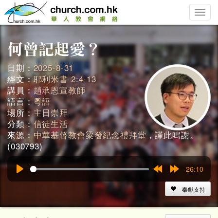
Toggle
naviga
日期：
2025-8-31
經文：
耶利米書 2:4-13
講員：
趙承恩宣教師
語言：
粵語
場所：
主日崇拜
分類：
信徒生活
來源：
中華基督教會梁發紀念禮拜堂
，謹此鳴謝。
(030793)
26:10
Play
Rewind
Forward
15s
15s
奉獻支持