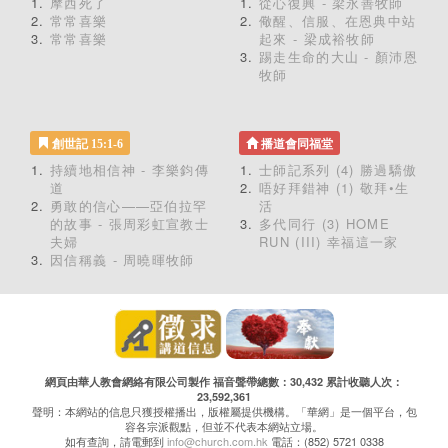
摩西死了
從心復興 - 梁永善牧師
常常喜樂
儆醒、信服、在恩典中站
常常喜樂
起來 - 梁成裕牧師
踢走生命的大山 - 顏沛恩
牧師
創世記 15:1-6
播道會同福堂
持續地相信神 - 李樂鈞傳
士師記系列 (4) 勝過驕傲
道
唔好拜錯神 (1) 敬拜•生
勇敢的信心——亞伯拉罕
活
的故事 - 張周彩虹宣教士
多代同行 (3) HOME
夫婦
RUN (III) 幸福這一家
因信稱義 - 周曉暉牧師
網頁由華人教會網絡有限公司製作 福音聲帶總數：30,432 累計收聽人次：
23,592,361
聲明：本網站的信息只獲授權播出，版權屬提供機構。「華網」是一個平台，包
容各宗派觀點，但並不代表本網站立場。
如有查詢，請電郵到
info@church.com.hk
電話：(852) 5721 0338