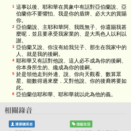
這事以後、耶和華在異象中有話對亞伯蘭說、亞
1
伯蘭你不要懼怕、我是你的盾牌、必大大的賞賜
你。
亞伯蘭說、主耶和華阿、我既無子、你還賜我甚
2
麼呢．並且要承受我家業的、是大馬色人以利以
謝。
亞伯蘭又說、你沒有給我兒子、那生在我家中的
3
人、就是我的後嗣。
耶和華又有話對他說、這人必不成為你的後嗣、
4
你本身所生的、纔成為你的後嗣。
於是領他走到外邊、說、你向天觀看、數算眾
5
星、能數得過來麼．又對他說、你的後裔將要如
此。
亞伯蘭信耶和華、耶和華就以此為他的義。
6
潘展聰長老
信徒生活