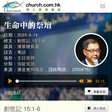
Toggle
naviga
日期：
2025-9-14
經文：
創世記 15:1-6
講員：
潘展聰長老
語言：
粵語
場所：
主日崇拜
分類：
信徒生活
來源：
播道會同福堂
，謹此鳴謝。 (030875)
42:15
Play
Rewind
Forward
15s
15s
視頻連結
奉獻支持
創世記 15:1-6
網上聖經