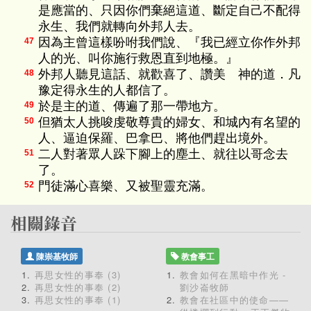
是應當的、只因你們棄絕這道、斷定自己不配得
永生、我們就轉向外邦人去。
因為主曾這樣吩咐我們說、『我已經立你作外邦
47
人的光、叫你施行救恩直到地極。』
外邦人聽見這話、就歡喜了、讚美 神的道．凡
48
豫定得永生的人都信了。
於是主的道、傳遍了那一帶地方。
49
但猶太人挑唆虔敬尊貴的婦女、和城內有名望的
50
人、逼迫保羅、巴拿巴、將他們趕出境外。
二人對著眾人跺下腳上的塵土、就往以哥念去
51
了。
門徒滿心喜樂、又被聖靈充滿。
52
陳崇基牧師
教會事工
再思女性的事奉 (3)
教會如何在黑暗中作光 -
再思女性的事奉 (2)
劉沙崙牧師
再思女性的事奉 (1)
教會在社區中的使命——