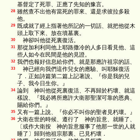
基督定了死罪、正應了先知的豫言。
雖然查不出他有當死的罪來、還是求彼拉多殺
28
他。
既成就了經上指著他所記的一切話、就把他從木
29
頭上取下來、放在墳墓裏。
神卻叫他從死裏復活。
30
那從加利利同他上耶路撒冷的人多日看見他、這
31
些人如今在民間是他的見證。
我們也報好信息給你們、就是那應許祖宗的話、
32
神已經向我們這作兒女的應驗、叫耶穌復活
33
了．正如詩篇第二篇上記著說、『你是我的兒
子、我今日生你。』
論到 神叫他從死裏復活、不再歸於朽壞、就這
34
樣說、『我必將所應許大衛那聖潔可靠的恩典、
賜給你們。』
又有一篇上說、『你必不叫你的聖者見朽壞。』
35
大衛在世的時候、遵行了 神的旨意、就睡了、
36
〔或作大衛按 神的旨意服事了他那一世的人就
睡了〕歸到他祖宗那裏、已見朽壞．