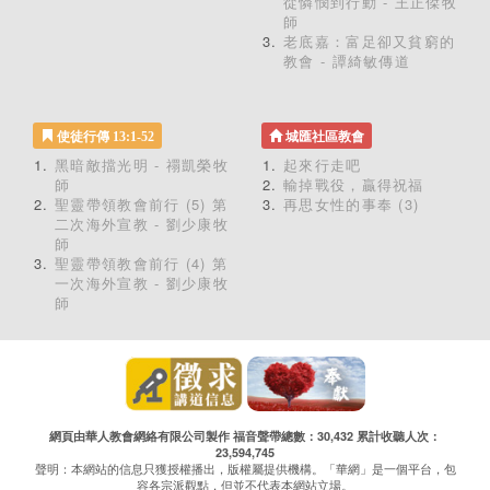
從憐憫到行動 - 王正傑牧
師
老底嘉：富足卻又貧窮的
教會 - 譚綺敏傳道
使徒行傳 13:1-52
城匯社區教會
黑暗敵擋光明 - 禤凱榮牧
起來行走吧
師
輸掉戰役，贏得祝福
聖靈帶領教會前行 (5) 第
再思女性的事奉 (3)
二次海外宣教 - 劉少康牧
師
聖靈帶領教會前行 (4) 第
一次海外宣教 - 劉少康牧
師
網頁由華人教會網絡有限公司製作 福音聲帶總數：30,432 累計收聽人次：
23,594,745
聲明：本網站的信息只獲授權播出，版權屬提供機構。「華網」是一個平台，包
容各宗派觀點，但並不代表本網站立場。