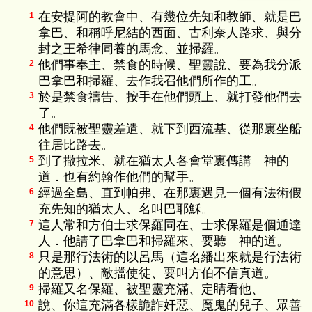
在安提阿的教會中、有幾位先知和教師、就是巴
1
拿巴、和稱呼尼結的西面、古利奈人路求、與分
封之王希律同養的馬念、並掃羅。
他們事奉主、禁食的時候、聖靈說、要為我分派
2
巴拿巴和掃羅、去作我召他們所作的工。
於是禁食禱告、按手在他們頭上、就打發他們去
3
了。
他們既被聖靈差遣、就下到西流基、從那裏坐船
4
往居比路去。
到了撒拉米、就在猶太人各會堂裏傳講 神的
5
道．也有約翰作他們的幫手。
經過全島、直到帕弗、在那裏遇見一個有法術假
6
充先知的猶太人、名叫巴耶穌。
這人常和方伯士求保羅同在、士求保羅是個通達
7
人．他請了巴拿巴和掃羅來、要聽 神的道。
只是那行法術的以呂馬（這名繙出來就是行法術
8
的意思）、敵擋使徒、要叫方伯不信真道。
掃羅又名保羅、被聖靈充滿、定睛看他、
9
說、你這充滿各樣詭詐奸惡、魔鬼的兒子、眾善
10