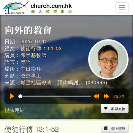
Toggle
naviga
日期：
2025-10-12
經文：
使徒行傳 13:1-52
講員：
陳崇基牧師
語言：
粵語
場所：
主日崇拜
分類：
教會事工
來源：
城匯社區教會
，謹此鳴謝。 (030995)
25:32
Play
Rewind
Forward
15s
15s
視頻連結
奉獻支持
使徒行傳 13:1-52
網上聖經