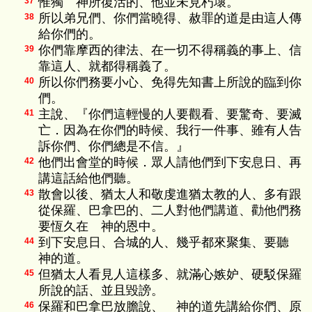
惟獨 神所復活的、他並未見朽壞。
37
所以弟兄們、你們當曉得、赦罪的道是由這人傳
38
給你們的。
你們靠摩西的律法、在一切不得稱義的事上、信
39
靠這人、就都得稱義了。
所以你們務要小心、免得先知書上所說的臨到你
40
們。
主說、『你們這輕慢的人要觀看、要驚奇、要滅
41
亡．因為在你們的時候、我行一件事、雖有人告
訴你們、你們總是不信。』
他們出會堂的時候．眾人請他們到下安息日、再
42
講這話給他們聽。
散會以後、猶太人和敬虔進猶太教的人、多有跟
43
從保羅、巴拿巴的、二人對他們講道、勸他們務
要恆久在 神的恩中。
到下安息日、合城的人、幾乎都來聚集、要聽
44
神的道。
但猶太人看見人這樣多、就滿心嫉妒、硬駁保羅
45
所說的話、並且毀謗。
保羅和巴拿巴放膽說、 神的道先講給你們、原
46