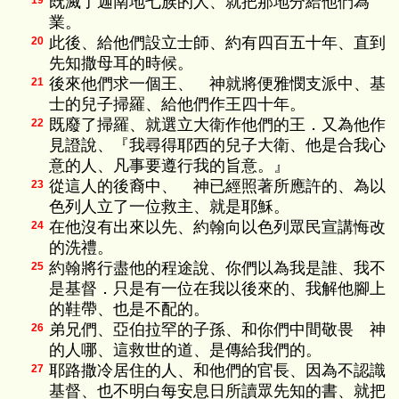
既滅了迦南地七族的人、就把那地分給他們為
19
業。
此後、給他們設立士師、約有四百五十年、直到
20
先知撒母耳的時候。
後來他們求一個王、 神就將便雅憫支派中、基
21
士的兒子掃羅、給他們作王四十年。
既廢了掃羅、就選立大衛作他們的王．又為他作
22
見證說、『我尋得耶西的兒子大衛、他是合我心
意的人、凡事要遵行我的旨意。』
從這人的後裔中、 神已經照著所應許的、為以
23
色列人立了一位救主、就是耶穌。
在他沒有出來以先、約翰向以色列眾民宣講悔改
24
的洗禮。
約翰將行盡他的程途說、你們以為我是誰、我不
25
是基督．只是有一位在我以後來的、我解他腳上
的鞋帶、也是不配的。
弟兄們、亞伯拉罕的子孫、和你們中間敬畏 神
26
的人哪、這救世的道、是傳給我們的。
耶路撒冷居住的人、和他們的官長、因為不認識
27
基督、也不明白每安息日所讀眾先知的書、就把