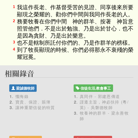
我這作長老、作基督受苦的見證、同享後來所要
1
顯現之榮耀的、勸你們中間與我同作長老的人。
務要牧養在你們中間 神的群羊、按著 神旨意
2
照管他們．不是出於勉強、乃是出於甘心．也不
是因為貪財、乃是出於樂意。
也不是轄制所託付你們的、乃是作群羊的榜樣。
3
到了牧長顯現的時候、你們必得那永不衰殘的榮
4
耀冠冕。
梁誠德牧師
信徒生活,教會事工
懺悔錄
真同伴 - 郭建恩傳道
寶貴、保證、賬簿
謹遵主旨，神必扶持 (粵/
讓神重塑信徒的特質
英) - 吳磐德牧師
牧養神的群羊 - 梁永善牧
師