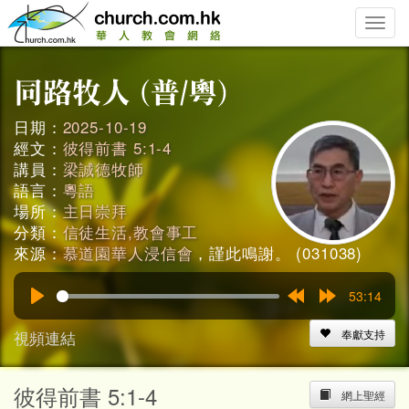
Toggle
naviga
日期：
2025-10-19
經文：
彼得前書 5:1-4
講員：
梁誠德牧師
語言：
粵語
場所：
主日崇拜
分類：
信徒生活,教會事工
來源：
慕道園華人浸信會
，謹此鳴謝。 (031038)
53:14
Play
Rewind
Forward
15s
15s
視頻連結
奉獻支持
彼得前書 5:1-4
網上聖經