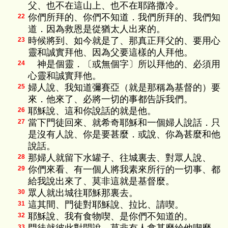
父、也不在這山上、也不在耶路撒冷。
你們所拜的、你們不知道．我們所拜的、我們知
22
道．因為救恩是從猶太人出來的。
時候將到、如今就是了、那真正拜父的、要用心
23
靈和誠實拜他、因為父要這樣的人拜他。
神是個靈．〔或無個字〕所以拜他的、必須用
24
心靈和誠實拜他。
婦人說、我知道彌賽亞（就是那稱為基督的）要
25
來．他來了、必將一切的事都告訴我們。
耶穌說、這和你說話的就是他。
26
當下門徒回來、就希奇耶穌和一個婦人說話．只
27
是沒有人說、你是要甚麼．或說、你為甚麼和他
說話。
那婦人就留下水罐子、往城裏去、對眾人說、
28
你們來看、有一個人將我素來所行的一切事、都
29
給我說出來了、莫非這就是基督麼。
眾人就出城往耶穌那裏去。
30
這其間、門徒對耶穌說、拉比、請喫。
31
耶穌說、我有食物喫、是你們不知道的。
32
33