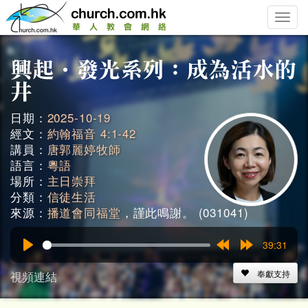
Toggle
naviga
日期：
2025-10-19
經文：
約翰福音 4:1-42
講員：
唐郭麗婷牧師
語言：
粵語
場所：
主日崇拜
分類：
信徒生活
來源：
播道會同福堂
，謹此鳴謝。 (031041)
39:31
Play
Rewind
Forward
15s
15s
視頻連結
奉獻支持