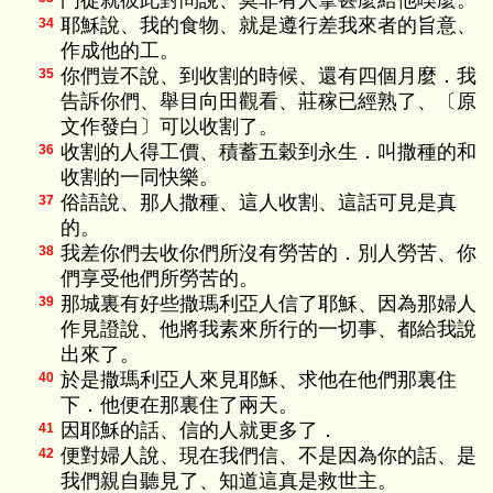
門徒就彼此對問說、莫非有人拿甚麼給他喫麼。
耶穌說、我的食物、就是遵行差我來者的旨意、
34
作成他的工。
你們豈不說、到收割的時候、還有四個月麼．我
35
告訴你們、舉目向田觀看、莊稼已經熟了、〔原
文作發白〕可以收割了。
收割的人得工價、積蓄五穀到永生．叫撒種的和
36
收割的一同快樂。
俗語說、那人撒種、這人收割、這話可見是真
37
的。
我差你們去收你們所沒有勞苦的．別人勞苦、你
38
們享受他們所勞苦的。
那城裏有好些撒瑪利亞人信了耶穌、因為那婦人
39
作見證說、他將我素來所行的一切事、都給我說
出來了。
於是撒瑪利亞人來見耶穌、求他在他們那裏住
40
下．他便在那裏住了兩天。
因耶穌的話、信的人就更多了．
41
便對婦人說、現在我們信、不是因為你的話、是
42
我們親自聽見了、知道這真是救世主。