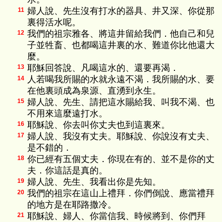
婦人說、先生沒有打水的器具、井又深、你從那
11
裏得活水呢。
我們的祖宗雅各、將這井留給我們．他自己和兒
12
子並牲畜、也都喝這井裏的水、難道你比他還大
麼。
耶穌回答說、凡喝這水的、還要再渴．
13
人若喝我所賜的水就永遠不渴．我所賜的水、要
14
在他裏頭成為泉源、直湧到永生。
婦人說、先生、請把這水賜給我、叫我不渴、也
15
不用來這麼遠打水。
耶穌說、你去叫你丈夫也到這裏來。
16
婦人說、我沒有丈夫。耶穌說、你說沒有丈夫、
17
是不錯的．
你已經有五個丈夫．你現在有的、並不是你的丈
18
夫．你這話是真的。
婦人說、先生、我看出你是先知。
19
我們的祖宗在這山上禮拜．你們倒說、應當禮拜
20
的地方是在耶路撒冷。
耶穌說、婦人、你當信我、時候將到、你們拜
21