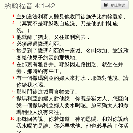
約翰福音 4:1-42
網上聖經
主知道法利賽人聽見他收門徒施洗比約翰還多、
1
（其實不是耶穌親自施洗、乃是他的門徒施
2
洗。）
他就離了猶太、又往加利利去．
3
必須經過撒瑪利亞。
4
於是到了撒瑪利亞的一座城、名叫敘加、靠近雅
5
各給他兒子約瑟的那塊地。
在那裏有雅各井。耶穌因走路困乏、就坐在井
6
旁．那時約有午正。
有一個撒瑪利亞的婦人來打水．耶穌對他說、請
7
你給我水喝。
那時門徒進城買食物去了。
8
撒瑪利亞的婦人對他說、你既是猶太人、怎麼向
9
我一個撒瑪利亞婦人要水喝呢。原來猶太人和撒
瑪利亞人沒有來往。
耶穌回答說、你若知道 神的恩賜、和對你說給
10
我水喝的是誰、你必早求他、他也必早給了你活
水。