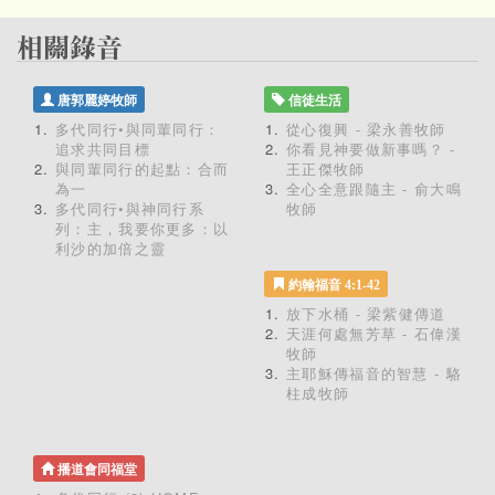
唐郭麗婷牧師
信徒生活
多代同行•與同輩同行：
從心復興 - 梁永善牧師
追求共同目標
你看見神要做新事嗎？ -
與同輩同行的起點：合而
王正傑牧師
為一
全心全意跟隨主 - 俞大鳴
多代同行•與神同行系
牧師
列：主，我要你更多：以
利沙的加倍之靈
約翰福音 4:1-42
放下水桶 - 梁紫健傳道
天涯何處無芳草 - 石偉漢
牧師
主耶穌傳福音的智慧 - 駱
柱成牧師
播道會同福堂