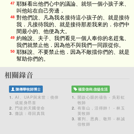
耶穌看出他們心中的議論、就領一個小孩子來、
47
叫他站在自己旁邊．
對他們說、凡為我名接待這小孩子的、就是接待
48
我．凡接待我的、就是接待那差我來的．你們中
間最小的、他便為大。
約翰說、夫子、我們看見一個人奉你的名趕鬼、
49
我們就禁止他．因為他不與我們一同跟從你。
耶穌說、不要禁止他．因為不敵擋你們的、就是
50
幫助你們的。
陳傳華牧師博士
福音信仰,信徒生活
AI、UAP與末世：僥倖
開啟心眼的禱告 - 吳彩虹
或挺身昂首
牧師
門徒的天國使命
有靠山，活得帥！ - 林玉
撒該：尋回真我
英牧師
審判、恩典、敬拜 - 林誠
信牧師