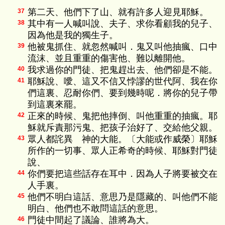
第二天、他們下了山、就有許多人迎見耶穌。
37
其中有一人喊叫說、夫子、求你看顧我的兒子、
38
因為他是我的獨生子。
他被鬼抓住、就忽然喊叫．鬼又叫他抽瘋、口中
39
流沫、並且重重的傷害他、難以離開他。
我求過你的門徒、把鬼趕出去、他們卻是不能。
40
耶穌說、噯、這又不信又悖謬的世代阿、我在你
41
們這裏、忍耐你們、要到幾時呢．將你的兒子帶
到這裏來罷。
正來的時候、鬼把他摔倒、叫他重重的抽瘋。耶
42
穌就斥責那污鬼、把孩子治好了、交給他父親。
眾人都詫異 神的大能。〔大能或作威榮〕耶穌
43
所作的一切事、眾人正希奇的時候、耶穌對門徒
說、
你們要把這些話存在耳中．因為人子將要被交在
44
人手裏。
他們不明白這話、意思乃是隱藏的、叫他們不能
45
明白、他們也不敢問這話的意思。
門徒中間起了議論、誰將為大。
46