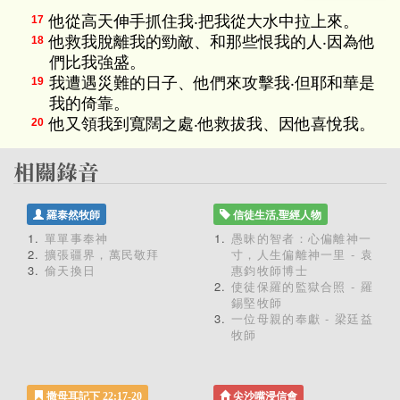
他從高天伸手抓住我‧把我從大水中拉上來。
17
他救我脫離我的勁敵、和那些恨我的人‧因為他
18
們比我強盛。
我遭遇災難的日子、他們來攻擊我‧但耶和華是
19
我的倚靠。
他又領我到寬闊之處‧他救拔我、因他喜悅我。
20
羅泰然牧師
信徒生活,聖經人物
單單事奉神
愚昧的智者：心偏離神一
擴張疆界，萬民敬拜
寸，人生偏離神一里 - 袁
偷天換日
惠鈞牧師博士
使徒保羅的監獄合照 - 羅
錫堅牧師
一位母親的奉獻 - 梁廷益
牧師
撒母耳記下 22:17-20
尖沙嘴浸信會