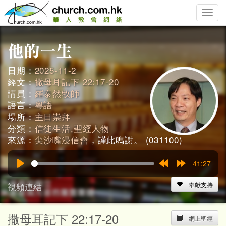
Toggle
naviga
日期：
2025-11-2
經文：
撒母耳記下 22:17-20
講員：
羅泰然牧師
語言：
粵語
場所：
主日崇拜
分類：
信徒生活,聖經人物
來源：
尖沙嘴浸信會
，謹此鳴謝。 (031100)
41:27
Play
Rewind
Forward
15s
15s
視頻連結
奉獻支持
撒母耳記下 22:17-20
網上聖經