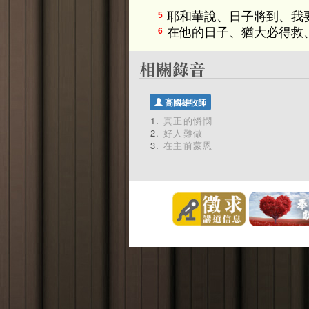
耶和華說、日子將到、我
5
在他的日子、猶大必得救
6
高國雄牧師
真正的憐憫
好人難做
在主前蒙恩