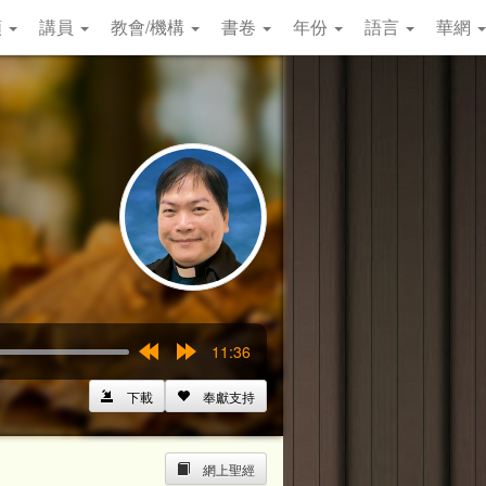
類
講員
教會/機構
書卷
年份
語言
華網
11:36
Rewind
Forward
15s
15s
下載
奉獻支持
網上聖經