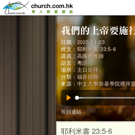
日期：
2025-11-23
經文：
耶利米書 23:5-6
講員：
高國雄牧師
語言：
粵語
場所：
主日崇拜
分類：
福音信仰
來源：
中文大學崇基學院禮拜
Play
視頻連結
耶利米書 23:5-6