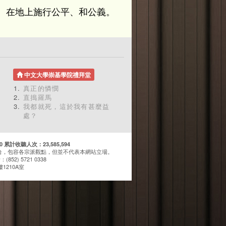
、在地上施行公平、和公義。
中文大學崇基學院禮拜堂
真正的憐憫
直搗羅馬
我都就死，這於我有甚麼益
處？
計收聽人次：23,585,594
台，包容各宗派觀點，但並不代表本網站立場。
(852) 5721 0338
1210A室