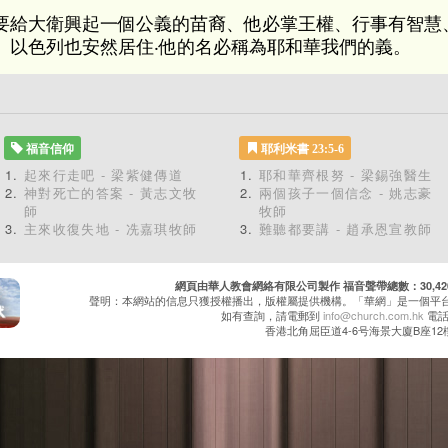
要給大衛興起一個公義的苗裔、他必掌王權、行事有智慧
、以色列也安然居住‧他的名必稱為耶和華我們的義。
福音信仰
耶利米書 23:5-6
起來行走吧 - 梁紫健傳道
耶和華齊根努 - 梁錫強醫生
神對死亡的答案 - 黃志文牧
兩個孩子一個信念 - 姚志豪
師
牧師
主來收復失地 - 冼嘉琪牧師
難聽都要講 - 趙承恩宣教師
網頁由華人教會網絡有限公司製作 福音聲帶總數：30,420 累
聲明：本網站的信息只獲授權播出，版權屬提供機構。「華網」是一個平
如有查詢，請電郵到
info@church.com.hk
電話：
香港北角屈臣道4-6号海景大廈B座12樓