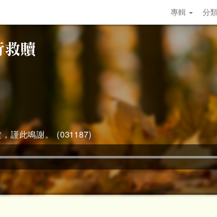
專輯
分
堂
，謹此鳴謝。 (031187)