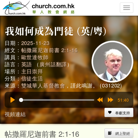
Toggle
naviga
日期：
2025-11-23
經文：
帖撒羅尼迦前書 2:1-16
講員：
歐世達牧師
語言：
英語
（
廣州話翻譯
）
場所：
主日崇拜
分類：
信徒生活
來源：
雙城華人基督教會
，謹此鳴謝。 (031202)
51:40
Play
Rewind
Forward
15s
15s
視頻連結
奉獻支持
帖撒羅尼迦前書 2:1-16
網上聖經