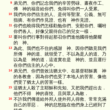
弟兄們、你們記念我們的辛苦勞碌、晝夜作工、
9
傳 神的福音給你們、免得叫你們一人受累。
我們向你們信主的人、是何等聖潔、公義、無可
10
指摘、有你們作見證、也有 神作見證。
你們也曉得我們怎樣勸勉你們、安慰你們、囑咐
11
你們各人、好像父親待自己的兒女一樣．
要叫你們行事對得起那召你們進他國得他榮耀
12
的 神。
為此、我們也不住的感謝 神、因你們聽見我們
13
所傳 神的道、就領受了、不以為是人的道、乃
以為是 神的道．這道實在是 神的、並且運行
在你們信主的人心中。
弟兄們、你們曾效法猶太中、在基督耶穌裏 神
14
的各教會．因為你們也受了本地人的苦害、像他
們受了猶太人的苦害一樣。
這猶太人殺了主耶穌和先知、又把我們趕出去．
15
他們不得 神的喜悅、且與眾人為敵．
不許我們傳道給外邦人使外邦人得救、常常充滿
16
自己的罪惡． 神的忿怒臨在他們身上已經到了