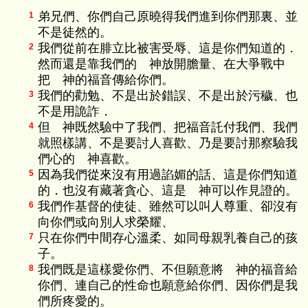
弟兄們、你們自己原曉得我們進到你們那裏、並
1
不是徒然的。
我們從前在腓立比被害受辱、這是你們知道的．
2
然而還是靠我們的 神放開膽量、在大爭戰中
把 神的福音傳給你們。
我們的勸勉、不是出於錯誤、不是出於污穢、也
3
不是用詭詐．
但 神既然驗中了我們、把福音託付我們、我們
4
就照樣講、不是要討人喜歡、乃是要討那察驗我
們心的 神喜歡。
因為我們從來沒有用過諂媚的話、這是你們知道
5
的．也沒有藏著貪心、這是 神可以作見證的。
我們作基督的使徒、雖然可以叫人尊重、卻沒有
6
向你們或向別人求榮耀、
只在你們中間存心溫柔、如同母親乳養自己的孩
7
子。
我們既是這樣愛你們、不但願意將 神的福音給
8
你們、連自己的性命也願意給你們、因你們是我
們所疼愛的。