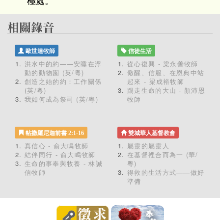
極處。
歐世達牧師
信徒生活
洪水中的約——安睡在浮
從心復興 - 梁永善牧師
動的動物園 (英/粵)
儆醒、信服、在恩典中站
創造之始的約：工作關係
起來 - 梁成裕牧師
(英/粵)
踢走生命的大山 - 顏沛恩
我如何成為祭司 (英/粵)
牧師
帖撒羅尼迦前書 2:1-16
雙城華人基督教會
真信心 - 俞大鳴牧師
屬靈的屬靈人
結伴同行 - 俞大鳴牧師
在基督裡合而為一 (華/
生命的事奉與牧養 - 林誠
粵)
信牧師
得救的生活方式——做好
準備