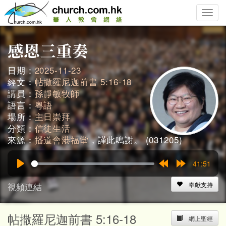
Toggle
naviga
日期：
2025-11-23
經文：
帖撒羅尼迦前書 5:16-18
講員：
孫靜敏牧師
語言：
粵語
場所：
主日崇拜
分類：
信徒生活
來源：
播道會港福堂
，謹此鳴謝。 (031205)
41:51
Play
Rewind
Forward
15s
15s
視頻連結
奉獻支持
帖撒羅尼迦前書 5:16-18
網上聖經