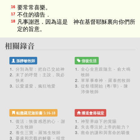
要常常喜樂。
16
不住的禱告．
17
凡事謝恩．因為這是 神在基督耶穌裏向你們所
18
定的旨意。
孫靜敏牧師
信徒生活
分別為聖：把自己交給神
全心全意跟隨主 - 俞大鳴
末了的呼聲：主說，我必
牧師
快來
單單事奉神 - 羅泰然牧師
以愛還愛，瘋狂地愛
從祭壇開始 (粵/華) - 陳
沛偉牧師
帖撒羅尼迦前書 5:16-18
播道會港福堂
復活：恢復感恩的心 - 謝
神聖界線下的賞賜
又生牧師
失去尊注於上帝的能力？
養生三寶 - 羅旭生牧師
救命的謙和與害命的驕傲
憂慮和悲觀的解藥 - 招世