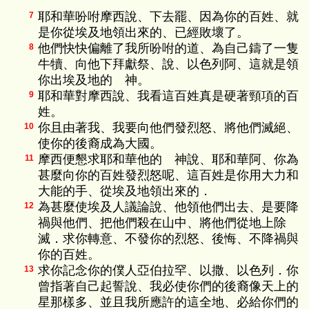
耶和華吩咐摩西說、下去罷、因為你的百姓、就
7
是你從埃及地領出來的、已經敗壞了。
他們快快偏離了我所吩咐的道、為自己鑄了一隻
8
牛犢、向他下拜獻祭、說、以色列阿、這就是領
你出埃及地的 神。
耶和華對摩西說、我看這百姓真是硬著頸項的百
9
姓。
你且由著我、我要向他們發烈怒、將他們滅絕、
10
使你的後裔成為大國。
摩西便懇求耶和華他的 神說、耶和華阿、你為
11
甚麼向你的百姓發烈怒呢、這百姓是你用大力和
大能的手、從埃及地領出來的．
為甚麼使埃及人議論說、他領他們出去、是要降
12
禍與他們、把他們殺在山中、將他們從地上除
滅．求你轉意、不發你的烈怒、後悔、不降禍與
你的百姓。
求你記念你的僕人亞伯拉罕、以撒、以色列．你
13
曾指著自己起誓說、我必使你們的後裔像天上的
星那樣多、並且我所應許的這全地、必給你們的