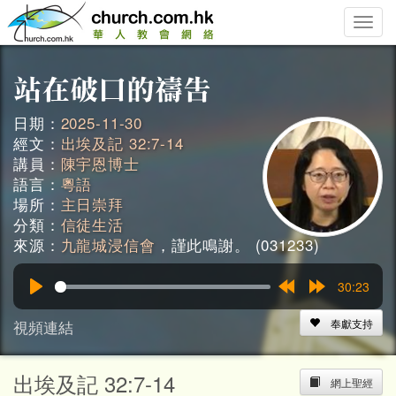
Toggle
naviga
日期：
2025-11-30
經文：
出埃及記 32:7-14
講員：
陳宇恩博士
語言：
粵語
場所：
主日崇拜
分類：
信徒生活
來源：
九龍城浸信會
，謹此鳴謝。 (031233)
30:23
Play
Rewind
Forward
15s
15s
視頻連結
奉獻支持
出埃及記 32:7-14
網上聖經