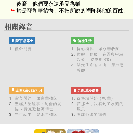
後裔、他們要永遠承受為業。
於是耶和華後悔、不把所說的禍降與他的百姓。
14
陳宇恩博士
信徒生活
使命門徒
從心復興 - 梁永善牧師
儆醒、信服、在恩典中站
起來 - 梁成裕牧師
踢走生命的大山 - 顏沛恩
牧師
出埃及記 32:7-14
九龍城浸信會
背棄盟約 - 蕭壽華牧師
從祭壇開始 (粵/華)
聖經人聖經事：阿倫的妥
當那天，我看到了收割的
協 - 黃克勤牧師博士
風景
牛年話牛 - 梁永善牧師
開啟心眼的禱告