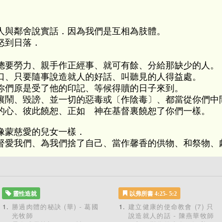
人與鄰舍說實話．因為我們是互相為肢體。
怒到日落．
總要勞力、親手作正經事、就可有餘、分給那缺少的人。
口、只要隨事說造就人的好話、叫聽見的人得益處。
你們原是受了他的印記、等候得贖的日子來到。
嚷鬧、毀謗、並一切的惡毒或〔作陰毒〕、都當從你們中
的心、彼此饒恕、正如 神在基督裏饒恕了你們一樣。
像蒙慈愛的兒女一樣．
督愛我們、為我們捨了自己、當作馨香的供物、和祭物、
靈性造就
以弗所書 4:25- 5:2
勝過肉體的秘訣 (華) - 葛國
建立健康的使命教會 (7) 只
光牧師
說造就人的話 - 陳燕華牧師