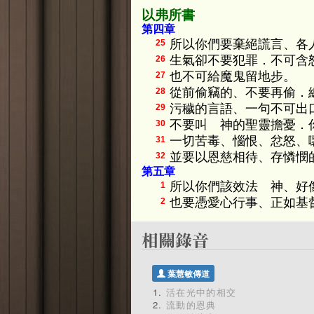
以弗所書
第四章
所以你們要棄絕謊言、各
25
生氣卻不要犯罪．不可含
26
也不可給魔鬼留地步。
27
從前偷竊的、不要再偷．
28
污穢的言語、一句不可出
29
不要叫 神的聖靈擔憂．
30
一切苦毒、惱恨、忿怒、
31
並要以恩慈相待、存憐憫
32
第五章
所以你們該效法 神、好
1
也要憑愛心行事、正如基
2
葉慧敏傳道
活在光中的相交
流動的恩典