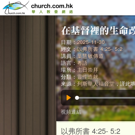
日期：
2025-11-30
經文：
以弗所書 4:25- 5:2
講員：
葉慧敏傳道
語言：
粵語
場所：
主日崇拜
分類：
靈性造就
來源：
列斯華人福音堂
，謹此鳴謝
Play
視頻連結
以弗所書 4:25- 5:2