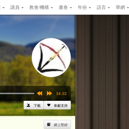
類
講員
教會/機構
書卷
年份
語言
華網
34:33
Rewind
Forward
15s
15s
下載
奉獻支持
網上聖經