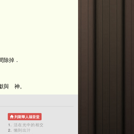
間除掉．
獻與 神。
列斯華人福音堂
活在光中的相交
懶到出汁