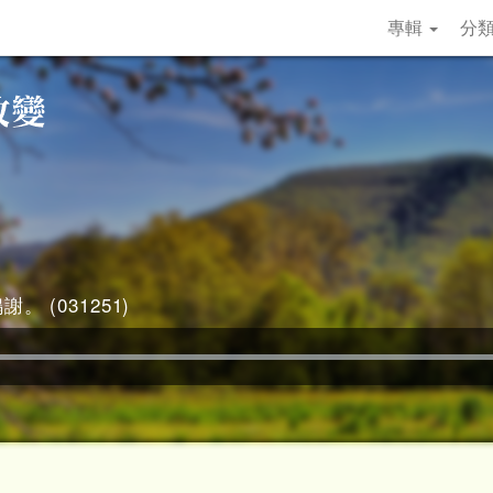
專輯
分
。 (031251)