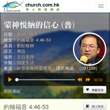
Toggle
naviga
日期：
2025-12-7
經文：
約翰福音 4:46-53
講員：
劉彤牧師
語言：
華語
場所：
主日崇拜
分類：
信徒生活
來源：
矽谷生命河靈糧堂
，謹此鳴謝。 (031269)
32:02
Play
Rewind
Forward
15s
15s
視頻連結
奉獻支持
約翰福音 4:46-53
網上聖經