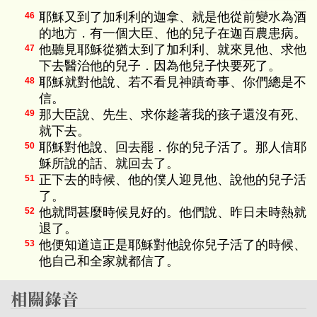
耶穌又到了加利利的迦拿、就是他從前變水為酒
46
的地方．有一個大臣、他的兒子在迦百農患病。
他聽見耶穌從猶太到了加利利、就來見他、求他
47
下去醫治他的兒子．因為他兒子快要死了。
耶穌就對他說、若不看見神蹟奇事、你們總是不
48
信。
那大臣說、先生、求你趁著我的孩子還沒有死、
49
就下去。
耶穌對他說、回去罷．你的兒子活了。那人信耶
50
穌所說的話、就回去了。
正下去的時候、他的僕人迎見他、說他的兒子活
51
了。
他就問甚麼時候見好的。他們說、昨日未時熱就
52
退了。
他便知道這正是耶穌對他說你兒子活了的時候、
53
他自己和全家就都信了。