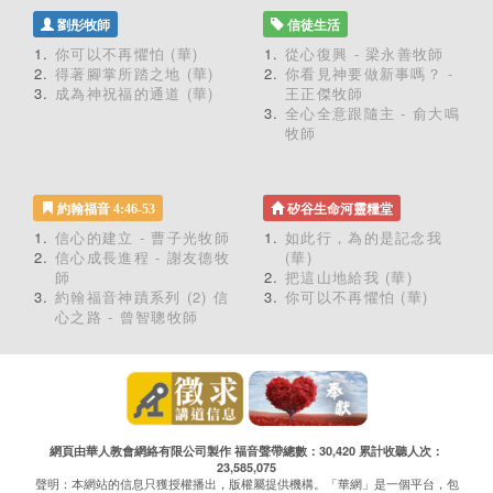
劉彤牧師
信徒生活
你可以不再懼怕 (華)
從心復興 - 梁永善牧師
得著腳掌所踏之地 (華)
你看見神要做新事嗎？ -
成為神祝福的通道 (華)
王正傑牧師
全心全意跟隨主 - 俞大鳴
牧師
約翰福音 4:46-53
矽谷生命河靈糧堂
信心的建立 - 曹子光牧師
如此行，為的是記念我
信心成長進程 - 謝友德牧
(華)
師
把這山地給我 (華)
約翰福音神蹟系列 (2) 信
你可以不再懼怕 (華)
心之路 - 曾智聰牧師
網頁由華人教會網絡有限公司製作 福音聲帶總數：30,420 累計收聽人次：
23,585,075
聲明：本網站的信息只獲授權播出，版權屬提供機構。「華網」是一個平台，包