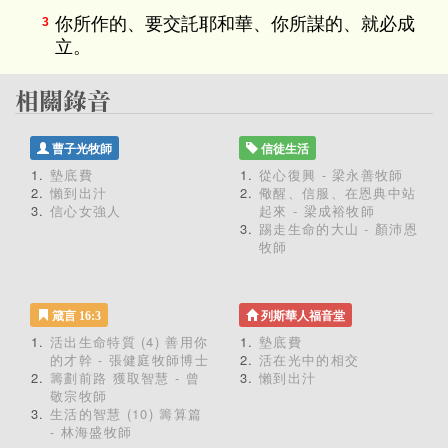
你所作的、要交託耶和華、你所謀的、就必成
3
立。
曹子光牧師
信徒生活
墊底費
從心復興 - 梁永善牧師
懶到出汁
儆醒、信服、在恩典中站
信心女強人
起來 - 梁成裕牧師
踢走生命的大山 - 顏沛恩
牧師
箴言 16:3
列斯華人福音堂
活出生命特質 (4) 善用你
墊底費
的才幹 - 張健庭牧師博士
活在光中的相交
籌劃前路 獲取智慧 - 曾
懶到出汁
敬宗牧師
生活的智慧 (10) 籌算篇
- 林海盛牧師