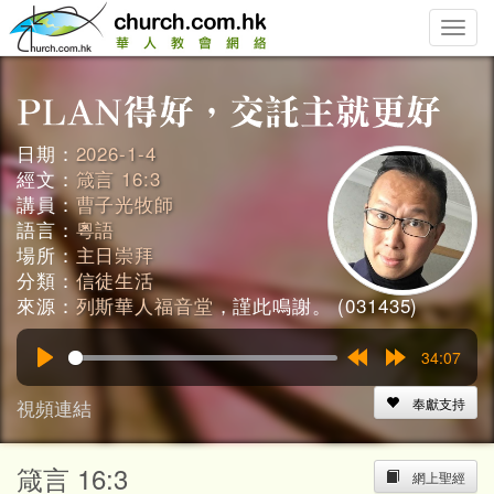
Toggle
naviga
日期：
2026-1-4
經文：
箴言 16:3
講員：
曹子光牧師
語言：
粵語
場所：
主日崇拜
分類：
信徒生活
來源：
列斯華人福音堂
，謹此鳴謝。 (031435)
34:07
Play
Rewind
Forward
15s
15s
視頻連結
奉獻支持
箴言 16:3
網上聖經