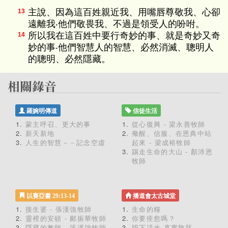
主說、因為這百姓親近我、用嘴唇尊敬我、心卻
13
遠離我‧他們敬畏我、不過是領受人的吩咐。
所以我在這百姓中要行奇妙的事、就是奇妙又奇
14
妙的事‧他們智慧人的智慧、必然消滅、聰明人
的聰明、必然隱藏。
羅婉明傳道
信徒生活
蒙主呼召、更大的事
從心復興 - 梁永善牧師
新天新地
儆醒、信服、在恩典中站
人生的智慧－－記念空虛
起來 - 梁成裕牧師
踢走生命的大山 - 顏沛恩
牧師
以賽亞書 29:13-14
播道會太古城堂
接生婆 - 張漢強牧師
生命的糧
靈裡的安頓 - 鄺振華牧師
你要痊愈嗎？
隱藏的教師 - 張漢強牧師
賜下活水 真實敬拜