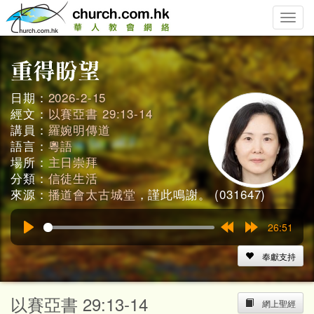
Toggle
naviga
日期：
2026-2-15
經文：
以賽亞書 29:13-14
講員：
羅婉明傳道
語言：
粵語
場所：
主日崇拜
分類：
信徒生活
來源：
播道會太古城堂
，謹此鳴謝。 (031647)
26:51
Play
Rewind
Forward
15s
15s
奉獻支持
以賽亞書 29:13-14
網上聖經