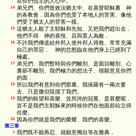
在你們信主的人心中。
弟兄們、你們曾效法猶太中、在基督耶穌裏 神
14
的各教會．因為你們也受了本地人的苦害、像他
們受了猶太人的苦害一樣。
這猶太人殺了主耶穌和先知、又把我們趕出去．
15
他們不得 神的喜悅、且與眾人為敵．
不許我們傳道給外邦人使外邦人得救、常常充滿
16
自己的罪惡． 神的忿怒臨在他們身上已經到了
極處。
弟兄們、我們暫時與你們離別、是面目離別、心
17
裏卻不離別、我們極力的想法子、很願意見你們
的面．
所以我們有意到你們那裏、我保羅有一兩次要
18
去、只是撒但阻擋了我們。
我們的盼望和喜樂、並所誇的冠冕、是甚麼呢．
19
豈不是我們主耶穌來的時候你們在他面前站立得
住麼。
因為你們就是我們的榮耀、我們的喜樂。
20
第三章
我們既不能再忍、就願意獨自等在雅典．
1