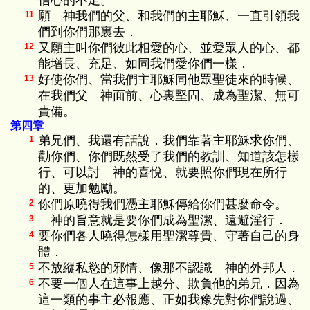
信心的不足。
願 神我們的父、和我們的主耶穌、一直引領我
11
們到你們那裏去．
又願主叫你們彼此相愛的心、並愛眾人的心、都
12
能增長、充足、如同我們愛你們一樣．
好使你們、當我們主耶穌同他眾聖徒來的時候、
13
在我們父 神面前、心裏堅固、成為聖潔、無可
責備。
第四章
弟兄們、我還有話說．我們靠著主耶穌求你們、
1
勸你們、你們既然受了我們的教訓、知道該怎樣
行、可以討 神的喜悅、就要照你們現在所行
的、更加勉勵。
你們原曉得我們憑主耶穌傳給你們甚麼命令。
2
神的旨意就是要你們成為聖潔、遠避淫行．
3
要你們各人曉得怎樣用聖潔尊貴、守著自己的身
4
體．
不放縱私慾的邪情、像那不認識 神的外邦人．
5
不要一個人在這事上越分、欺負他的弟兄．因為
6
這一類的事主必報應、正如我豫先對你們說過、