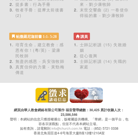
提多書：行為手冊
來 - 劉少康牧師
牧者手冊：提摩太前後書
末世交響曲 (2) 一卷使你
(2)
得福的書 - 劉少康牧師
帖撒羅尼迦前書 1:1- 5:28
講員
培育生命，建立教會：感
士師記析讀 (15) 失敗婚
恩有你！(粵/英) - 梁康
姻
民牧師
從心復興
無盡的感恩 - 吳安強牧師
士師記析讀 (14) 失職的
真實信仰的力量 - 黃勁梅
家庭
傳道
網頁由華人教會網絡有限公司製作 福音聲帶總數：30,425 累計收聽人次：
23,586,546
聲明：本網站的信息只獲授權播出，版權屬提供機構。「華網」是一個平台，包
容各宗派觀點，但並不代表本網站立場。
如有查詢，請電郵到
info@church.com.hk
電話：(852) 5721 0338
香港北角屈臣道4-6号海景大廈B座12樓1210A室