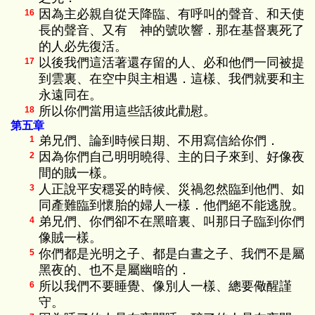
因為主必親自從天降臨、有呼叫的聲音、和天使
16
長的聲音、又有 神的號吹響．那在基督裏死了
的人必先復活。
以後我們這活著還存留的人、必和他們一同被提
17
到雲裏、在空中與主相遇．這樣、我們就要和主
永遠同在。
所以你們當用這些話彼此勸慰。
18
第五章
弟兄們、論到時候日期、不用寫信給你們．
1
因為你們自己明明曉得、主的日子來到、好像夜
2
間的賊一樣。
人正說平安穩妥的時候、災禍忽然臨到他們、如
3
同產難臨到懷胎的婦人一樣．他們絕不能逃脫。
弟兄們、你們卻不在黑暗裏、叫那日子臨到你們
4
像賊一樣。
你們都是光明之子、都是白晝之子、我們不是屬
5
黑夜的、也不是屬幽暗的．
所以我們不要睡覺、像別人一樣、總要儆醒謹
6
守。