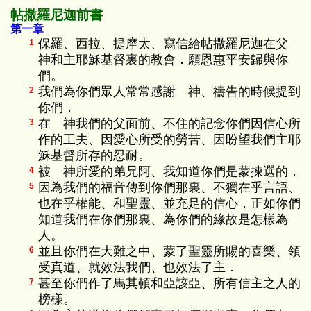
帖撒羅尼迦前書
第一章
保羅、西拉、提摩太、寫信給帖撒羅尼迦在父
1
神和主耶穌基督裏的教會．願恩惠平安歸與你
們。
我們為你們眾人常常感謝 神、禱告的時候提到
2
你們．
在 神我們的父面前、不住的記念你們因信心所
3
作的工夫、因愛心所受的勞苦、因盼望我們主耶
穌基督所存的忍耐。
被 神所愛的弟兄阿、我知道你們是蒙揀選的．
4
因為我們的福音傳到你們那裏、不獨在乎言語、
5
也在乎權能、和聖靈、並充足的信心．正如你們
知道我們在你們那裏、為你們的緣故是怎樣為
人。
並且你們在大難之中、蒙了聖靈所賜的喜樂、領
6
受真道、就效法我們、也效法了主．
甚至你們作了馬其頓和亞該亞、所有信主之人的
7
榜樣。