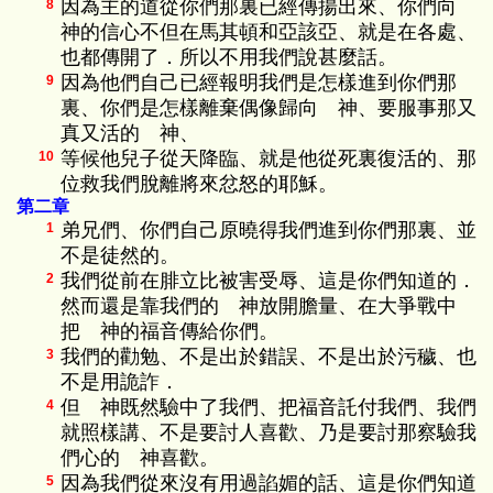
因為主的道從你們那裏已經傳揚出來、你們向
8
神的信心不但在馬其頓和亞該亞、就是在各處、
也都傳開了．所以不用我們說甚麼話。
因為他們自己已經報明我們是怎樣進到你們那
9
裏、你們是怎樣離棄偶像歸向 神、要服事那又
真又活的 神、
等候他兒子從天降臨、就是他從死裏復活的、那
10
位救我們脫離將來忿怒的耶穌。
第二章
弟兄們、你們自己原曉得我們進到你們那裏、並
1
不是徒然的。
我們從前在腓立比被害受辱、這是你們知道的．
2
然而還是靠我們的 神放開膽量、在大爭戰中
把 神的福音傳給你們。
我們的勸勉、不是出於錯誤、不是出於污穢、也
3
不是用詭詐．
但 神既然驗中了我們、把福音託付我們、我們
4
就照樣講、不是要討人喜歡、乃是要討那察驗我
們心的 神喜歡。
因為我們從來沒有用過諂媚的話、這是你們知道
5