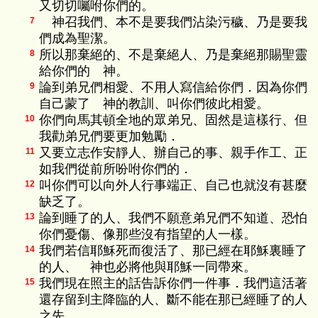
又切切囑咐你們的。
神召我們、本不是要我們沾染污穢、乃是要我
7
們成為聖潔。
所以那棄絕的、不是棄絕人、乃是棄絕那賜聖靈
8
給你們的 神。
論到弟兄們相愛、不用人寫信給你們．因為你們
9
自己蒙了 神的教訓、叫你們彼此相愛。
你們向馬其頓全地的眾弟兄、固然是這樣行、但
10
我勸弟兄們要更加勉勵．
又要立志作安靜人、辦自己的事、親手作工、正
11
如我們從前所吩咐你們的．
叫你們可以向外人行事端正、自己也就沒有甚麼
12
缺乏了。
論到睡了的人、我們不願意弟兄們不知道、恐怕
13
你們憂傷、像那些沒有指望的人一樣。
我們若信耶穌死而復活了、那已經在耶穌裏睡了
14
的人、 神也必將他與耶穌一同帶來。
我們現在照主的話告訴你們一件事．我們這活著
15
還存留到主降臨的人、斷不能在那已經睡了的人
之先．