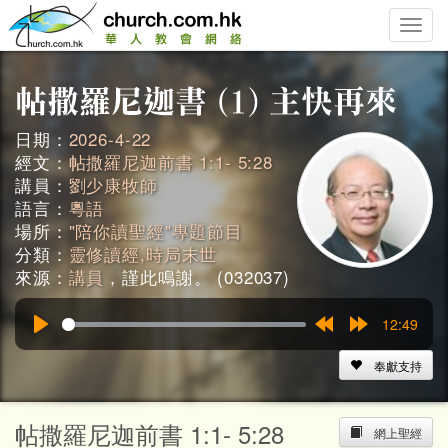
Toggle
naviga
日期：
2026-4-22
經文：
帖撒羅尼迦前書 1:1- 5:28
講員：
劉少康牧師
語言：
粵語
場所：
"陪你讀聖經"專題節目
分類：
靈修讀經,時局末世
來源：
講員
，謹此鳴謝。 (032037)
12:49
Play
Rewind
Forward
15s
15s
奉獻支持
帖撒羅尼迦前書 1:1- 5:28
網上聖經