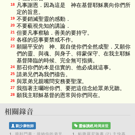
凡事謝恩．因為這是 神在基督耶穌裏向你們所
18
定的旨意。
不要銷滅聖靈的感動．
19
不要藐視先知的講論．
20
但要凡事察驗．善美的要持守。
21
各樣的惡事要禁戒不作。
22
願賜平安的 神、親自使你們全然成聖．又願你
23
們的靈、與魂、與身子、得蒙保守、在我主耶穌
基督降臨的時候、完全無可指摘。
那召你們的本是信實的、他必成就這事。
24
請弟兄們為我們禱告。
25
與眾弟兄親嘴問安務要聖潔。
26
我指著主囑咐你們、要把這信念給眾弟兄聽。
27
願我主耶穌基督的恩常與你們同在。
28
劉少康牧師
靈修讀經,時局末世
腓利門書：接納你的弟兄
帖撒羅尼迦書 (2) 主快再