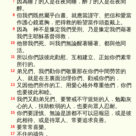
因為睡了的人是在夜間睡．醉了的人是在夜間
7
醉。
但我們既然屬乎白晝、就應當謹守、把信和愛當
8
作護心鏡遮胸．把得救的盼望當作頭盔戴上。
因為 神不是豫定我們受刑、乃是豫定我們藉著
9
我們主耶穌基督得救．
他替我們死、叫我們無論醒著睡著、都與他同
10
活。
所以你們該彼此勸慰、互相建立、正如你們素常
11
所行的。
弟兄們、我們勸你們敬重那在你們中間勞苦的
12
人、就是在主裏面治理你們、勸戒你們的．
又因他們所作的工、用愛心格外尊重他們．你們
13
也要彼此和睦。
我們又勸弟兄們、要警戒不守規矩的人．勉勵灰
14
心的人．扶助軟弱的人．也要向眾人忍耐。
你們要謹慎、無論是誰都不可以惡報惡．或是彼
15
此相待、或是待眾人、常要追求良善。
要常常喜樂。
16
不住的禱告．
17