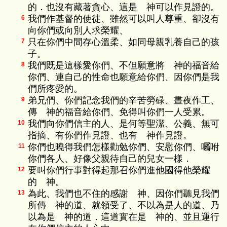
的．也沒有藏著貪心、這是 神可以作見證的。
我們作基督的使徒、雖然可以叫人尊重、卻沒有
6
向你們或向別人求榮耀、
只在你們中間存心溫柔、如同母親乳養自己的孩
7
子。
我們既是這樣愛你們、不但願意將 神的福音給
8
你們、連自己的性命也願意給你們、因你們是我
們所疼愛的。
弟兄們、你們記念我們的辛苦勞碌、晝夜作工、
9
傳 神的福音給你們、免得叫你們一人受累。
我們向你們信主的人、是何等聖潔、公義、無可
10
指摘、有你們作見證、也有 神作見證。
你們也曉得我們怎樣勸勉你們、安慰你們、囑咐
11
你們各人、好像父親待自己的兒女一樣．
要叫你們行事對得起那召你們進他國得他榮耀
12
的 神。
為此、我們也不住的感謝 神、因你們聽見我們
13
所傳 神的道、就領受了、不以為是人的道、乃
以為是 神的道．這道實在是 神的、並且運行