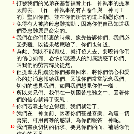
打發我們的兄弟在基督福音上作 神執事的提摩
2
太前去、〔作 神執事的有古卷作與 神同工
的〕堅固你們、並在你們所信的道上勸慰你們．
免得有人被諸般患難搖動．因為你們自己知道我
3
們受患難原是命定的。
我們在你們那裏的時候、豫先告訴你們、我們必
4
受患難、以後果然應驗了、你們也知道。
為此、我既不能再忍、就打發人去、要曉得你們
5
的信心如何、恐怕那誘惑人的到底誘惑了你們、
叫我們的勞苦歸於徒然。
但提摩太剛纔從你們那裏回來、將你們信心和愛
6
心的好消息報給我們、又說你們常常記念我們、
切切的想見我們、如同我們想見你們一樣．
所以弟兄們、我們在一切困苦患難之中、因著你
7
們的信心就得了安慰．
你們若靠主站立得穩、我們就活了。
8
我們在 神面前、因著你們甚是喜樂、為這一切
9
喜樂、可用何等的感謝、為你們報答 神呢。
我們晝夜切切的祈求、要見你們的面、補滿你們
10