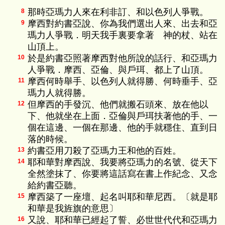
那時亞瑪力人來在利非訂、和以色列人爭戰。
8
摩西對約書亞說、你為我們選出人來、出去和亞
9
瑪力人爭戰．明天我手裏要拿著 神的杖、站在
山頂上。
於是約書亞照著摩西對他所說的話行、和亞瑪力
10
人爭戰．摩西、亞倫、與戶珥、都上了山頂。
摩西何時舉手、以色列人就得勝、何時垂手、亞
11
瑪力人就得勝。
但摩西的手發沉、他們就搬石頭來、放在他以
12
下、他就坐在上面．亞倫與戶珥扶著他的手、一
個在這邊、一個在那邊、他的手就穩住、直到日
落的時候。
約書亞用刀殺了亞瑪力王和他的百姓。
13
耶和華對摩西說、我要將亞瑪力的名號、從天下
14
全然塗抹了、你要將這話寫在書上作紀念、又念
給約書亞聽。
摩西築了一座壇、起名叫耶和華尼西。〔就是耶
15
和華是我旌旗的意思〕
又說、耶和華已經起了誓、必世世代代和亞瑪力
16