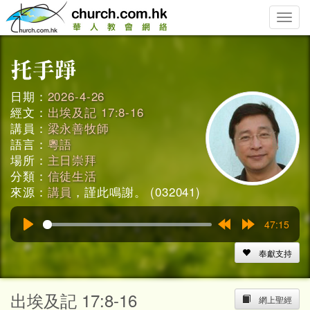
Toggle
naviga
日期：
2026-4-26
經文：
出埃及記 17:8-16
講員：
梁永善牧師
語言：
粵語
場所：
主日崇拜
分類：
信徒生活
來源：
講員
，謹此鳴謝。 (032041)
47:15
Play
Rewind
Forward
15s
15s
奉獻支持
出埃及記 17:8-16
網上聖經