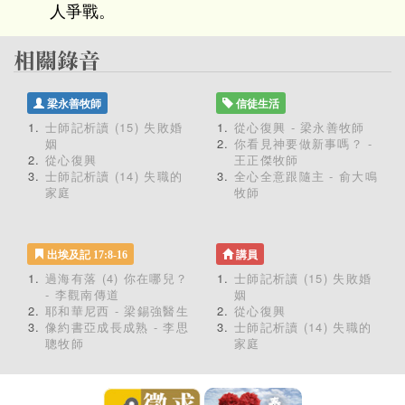
人爭戰。
梁永善牧師
信徒生活
士師記析讀 (15) 失敗婚
從心復興 - 梁永善牧師
姻
你看見神要做新事嗎？ -
從心復興
王正傑牧師
士師記析讀 (14) 失職的
全心全意跟隨主 - 俞大鳴
家庭
牧師
出埃及記 17:8-16
講員
過海有落 (4) 你在哪兒？
士師記析讀 (15) 失敗婚
- 李觀南傳道
姻
耶和華尼西 - 梁錫強醫生
從心復興
像約書亞成長成熟 - 李思
士師記析讀 (14) 失職的
聰牧師
家庭