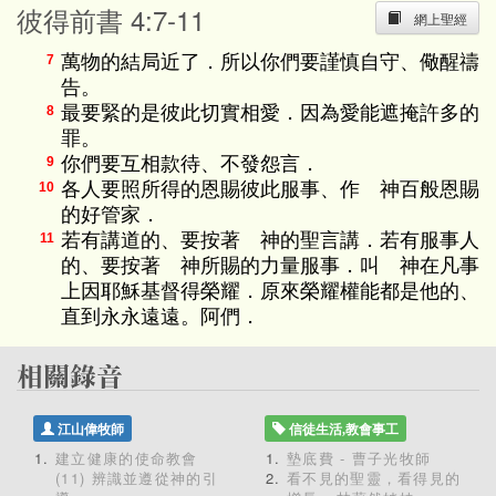
彼得前書 4:7-11
網上聖經
萬物的結局近了．所以你們要謹慎自守、儆醒禱
7
告。
最要緊的是彼此切實相愛．因為愛能遮掩許多的
8
罪。
你們要互相款待、不發怨言．
9
各人要照所得的恩賜彼此服事、作 神百般恩賜
10
的好管家．
若有講道的、要按著 神的聖言講．若有服事人
11
的、要按著 神所賜的力量服事．叫 神在凡事
上因耶穌基督得榮耀．原來榮耀權能都是他的、
直到永永遠遠。阿們．
江山偉牧師
信徒生活,教會事工
建立健康的使命教會
墊底費 - 曹子光牧師
(11) 辨識並遵從神的引
看不見的聖靈，看得見的