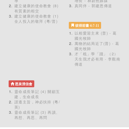
導
增長 - 林蔚然姊妹
建立健康的使命教會 (8)
真同伴 - 郭建恩傳道
有質素的相交
建立健康的使命教會 (1)
全人投入的敬拜 (粵/普)
彼得前書 4:7-11
以相愛迎主來 (普) - 葛
國光牧師
萬物的結局近了(普) - 葛
國光牧師
才「梳」學「踐」（2）
天生我才必有用 - 李觀南
傳道
恩泉浸信會
靈命成長筆記 (4) 關顧互
建，生命成長
謹遵主旨，神必扶持 (粵/
英)
靈命成長筆記 (3) 再讀、
再想、再思、再問