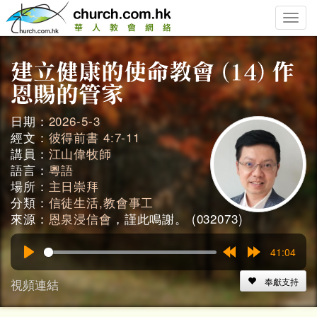
Toggle
naviga
日期：
2026-5-3
經文：
彼得前書 4:7-11
講員：
江山偉牧師
語言：
粵語
場所：
主日崇拜
分類：
信徒生活,教會事工
來源：
恩泉浸信會
，謹此鳴謝。 (032073)
41:04
Play
Rewind
Forward
15s
15s
視頻連結
奉獻支持