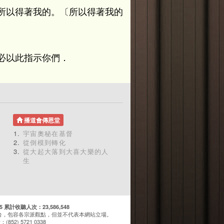
所以得著我的。〔所以得著我的
必以此指示你們．
播道會傳恩堂
宇宙奧秘在基督
從倒模到轉化
從大起大落到大喜大樂的人
生
計收聽人次：23,586,548
台，包容各宗派觀點，但並不代表本網站立場。
(852) 5721 0338