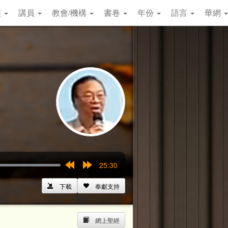
類
講員
教會/機構
書卷
年份
語言
華網
25:30
Rewind
Forward
15s
15s
下載
奉獻支持
網上聖經