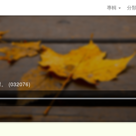
專輯
分
 (032076)