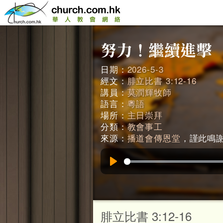
日期：
2026-5-3
經文：
腓立比書 3:12-16
講員：
莫潤輝牧師
語言：
粵語
場所：
主日崇拜
分類：
教會事工
來源：
播道會傳恩堂
，謹此鳴謝。
Play
腓立比書 3:12-16