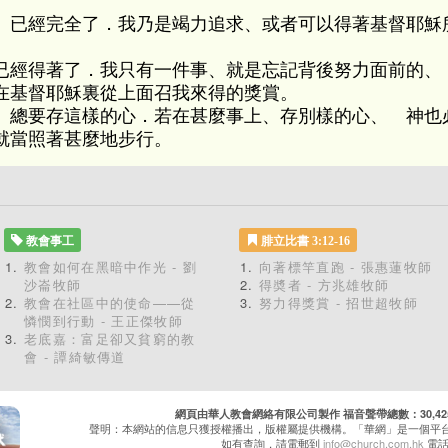
、已經完全了．我乃是竭力追求、或者可以得著基督耶穌
已經得著了．我只有一件事、就是忘記背後努力面前的、
在基督耶穌裏從上面召我來得的獎賞。
、總要存這樣的心．若在甚麼事上、存別樣的心、 神也
就當照著甚麼地步行。
教會事工
腓立比書 3:12-16
教會如何在黑暗中作光 - 劉
向著標竿直跑 - 張惠蓮牧師
沙崙牧師
得奬者 - 方兆雄牧師
教會在社區中的使命——從
努力得獎賞 - 招世超牧師
憐憫到行動 - 王正傑牧師
老底嘉：富足卻又貧窮的教
會 - 譚綺敏傳道
網頁由華人教會網絡有限公司製作 福音聲帶總數：30,425 累
聲明：本網站的信息只獲授權播出，版權屬提供機構。「華網」是一個平
如有查詢，請電郵到
info@church.com.hk
電話：