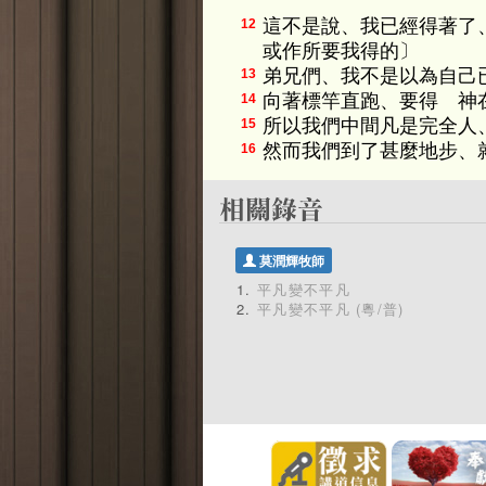
這不是說、我已經得著了
12
或作所要我得的〕
弟兄們、我不是以為自己
13
向著標竿直跑、要得 神
14
所以我們中間凡是完全人
15
然而我們到了甚麼地步、
16
莫潤輝牧師
平凡變不平凡
平凡變不平凡 (粵/普)