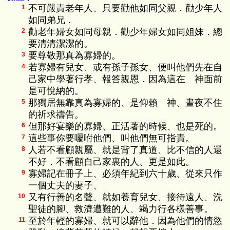
不可嚴責老年人、只要勸他如同父親．勸少年人
1
如同弟兄．
勸老年婦女如同母親．勸少年婦女如同姐妹．總
2
要清清潔潔的。
要尊敬那真為寡婦的。
3
若寡婦有兒女、或有孫子孫女、便叫他們先在自
4
己家中學著行孝、報答親恩．因為這在 神面前
是可悅納的。
那獨居無靠真為寡婦的、是仰賴 神、晝夜不住
5
的祈求禱告。
但那好宴樂的寡婦、正活著的時候、也是死的。
6
這些事你要囑咐他們、叫他們無可指責。
7
人若不看顧親屬、就是背了真道、比不信的人還
8
不好．不看顧自己家裏的人、更是如此。
寡婦記在冊子上、必須年紀到六十歲、從來只作
9
一個丈夫的妻子、
又有行善的名聲、就如養育兒女、接待遠人、洗
10
聖徒的腳、救濟遭難的人、竭力行各樣善事。
至於年輕的寡婦、就可以辭他．因為他們的情慾
11