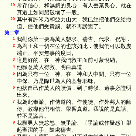
常存信心、和無虧的良心．有人丟棄良心、就在
19
真道上如同船破壞了一般。
其中有許米乃和亞力山大．我已經把他們交給撒
20
但、使他們受責罰、就不再謗讟了。
第二章
我勸你第一要為萬人懇求、禱告、代求、祝謝．
1
為君王和一切在位的也該如此．使我們可以敬虔
2
端正、平安無事的度日。
這是好的、在 神我們救主面前可蒙悅納。
3
他願意萬人得救、明白真道．
4
因為只有一位 神、在 神和人中間、只有一位
5
中保、乃是降世為人的基督耶穌。
他捨自己作萬人的贖價．到了時候、這事必證明
6
出來。
我為此奉派、作傳道的、作使徒、作外邦人的師
7
傅、教導他們相信、學習真道。我說的是真話、
並不是謊言。
我願男人無忿怒、無爭論、〔爭論或作疑惑〕舉
8
起聖潔的手、隨處禱告。