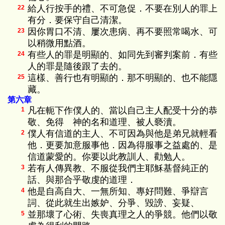
給人行按手的禮、不可急促．不要在別人的罪上
22
有分．要保守自己清潔。
因你胃口不清、屢次患病、再不要照常喝水、可
23
以稍微用點酒。
有些人的罪是明顯的、如同先到審判案前．有些
24
人的罪是隨後跟了去的。
這樣、善行也有明顯的．那不明顯的、也不能隱
25
藏。
第六章
凡在軛下作僕人的、當以自己主人配受十分的恭
1
敬、免得 神的名和道理、被人褻瀆。
僕人有信道的主人、不可因為與他是弟兄就輕看
2
他．更要加意服事他．因為得服事之益處的、是
信道蒙愛的。你要以此教訓人、勸勉人。
若有人傳異教、不服從我們主耶穌基督純正的
3
話、與那合乎敬虔的道理．
他是自高自大、一無所知、專好問難、爭辯言
4
詞、從此就生出嫉妒、分爭、毀謗、妄疑、
並那壞了心術、失喪真理之人的爭競。他們以敬
5