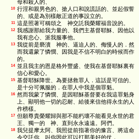
母和殺人的、
行淫和親男色的、搶人口和說謊話的、並起假誓
10
的、或是為別樣敵正道的事設立的。
這是照著可稱頌之 神交託我榮耀福音說的。
11
我感謝那給我力量的、我們主基督耶穌、因他以
12
我有忠心、派我服事他。
我從前是褻瀆 神的、逼迫人的、侮慢人的．然
13
而我還蒙了憐憫、因我是不信不明白的時候而作
的。
並且我主的恩是格外豐盛、使我在基督耶穌裏有
14
信心和愛心。
基督耶穌降世、為要拯救罪人．這話是可信的、
15
是十分可佩服的．在罪人中我是個罪魁。
然而我蒙了憐憫、是因耶穌基督要在我這罪魁身
16
上、顯明他一切的忍耐、給後來信他得永生的人
作榜樣。
但願尊貴榮耀歸與那不能朽壞不能看見永世的君
17
王、獨一的 神、直到永永遠遠。阿們。
我兒提摩太阿、我照從前指著你的豫言、將這命
18
令交託你、叫你因此可以打那美好的仗．