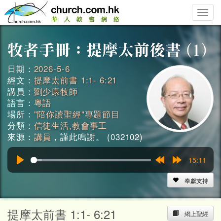
Toggle
naviga
日期：
2026-5-6
經文：
提摩太前書 1:1- 6:21
講員：
劉少康牧師
語言：
粵語
場所：
"陪你讀聖經"專題節目
分類：
信徒生活,教會事工
來源：
講員
，謹此鳴謝。 (032102)
15:11
Play
Rewind
Forward
15s
15s
奉獻支持
提摩太前書 1:1- 6:21
網上聖經