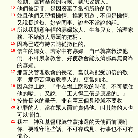
發動、違背基督的時候、就想要嫁人。
他們被定罪、是因廢棄了當初所許的願．
12
並且他們又習慣懶惰、挨家閒遊．不但是懶惰、
13
又說長道短、好管閒事、說些不當說的話。
所以我願意年輕的寡婦嫁人、生養兒女、治理家
14
務、不給敵人辱罵的把柄．
因為已經有轉去隨從撒但的。
15
信主的婦女、若家中有寡婦、自己就當救濟他
16
們、不可累著教會、好使教會能救濟那真無倚靠
的寡婦。
那善於管理教會的長老、當以為配受加倍的敬
17
奉．那勞苦傳道教導人的、更當如此。
因為經上說、『牛在場上踹穀的時候、不可籠住
18
他的嘴。』又說、『工人得工價是應當的。』
控告長老的呈子、非有兩三個見證就不要收。
19
犯罪的人、當在眾人面前責備他、叫其餘的人也
20
可以懼怕。
我在 神和基督耶穌並蒙揀選的天使面前囑咐
21
你、要遵守這些話、不可存成見、行事也不可有
偏心。