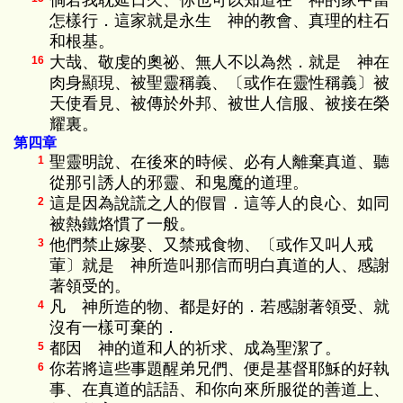
倘若我耽延日久、你也可以知道在 神的家中當
怎樣行．這家就是永生 神的教會、真理的柱石
和根基。
大哉、敬虔的奧祕、無人不以為然．就是 神在
16
肉身顯現、被聖靈稱義、〔或作在靈性稱義〕被
天使看見、被傳於外邦、被世人信服、被接在榮
耀裏。
第四章
聖靈明說、在後來的時候、必有人離棄真道、聽
1
從那引誘人的邪靈、和鬼魔的道理。
這是因為說謊之人的假冒．這等人的良心、如同
2
被熱鐵烙慣了一般。
他們禁止嫁娶、又禁戒食物、〔或作又叫人戒
3
葷〕就是 神所造叫那信而明白真道的人、感謝
著領受的。
凡 神所造的物、都是好的．若感謝著領受、就
4
沒有一樣可棄的．
都因 神的道和人的祈求、成為聖潔了。
5
你若將這些事題醒弟兄們、便是基督耶穌的好執
6
事、在真道的話語、和你向來所服從的善道上、