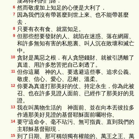
虔為得利的門路．
然而敬虔加上知足的心便是大利了．
6
因為我們沒有帶甚麼到世上來、也不能帶甚麼
7
去．
只要有衣有食、就當知足。
8
但那些想要發財的人、就陷在迷惑、落在網羅、
9
和許多無知有害的私慾裏、叫人沉在敗壞和滅亡
中。
貪財是萬惡之根．有人貪戀錢財、就被引誘離了
10
真道、用許多愁苦把自己刺透了。
但你這屬 神的人、要逃避這些事、追求公義、
11
敬虔、信心、愛心、忍耐、溫柔。
你要為真道打那美好的仗、持定永生．你為此被
12
召、也在許多見證人面前、已經作了那美好的見
證。
我在叫萬物生活的 神面前、並在向本丟彼拉多
13
作過那美好見證的基督耶穌面前囑咐你、
要守這命令、毫不玷污、無可指責、直到我們的
14
主耶穌基督顯現．
到了日期、那可稱頌獨有權能的、萬王之王、萬
15