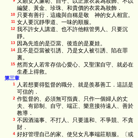
又願女人廉恥、自守、以正派衣裳為妝飾、不以
9
編髮、黃金、珍珠、和貴價的衣裳為妝飾．
只要有善行．這纔與自稱是敬 神的女人相宜。
10
女人要沉靜學道、一味的順服。
11
我不許女人講道、也不許他轄管男人、只要沉
12
靜。
因為先造的是亞當、後造的是夏娃。
13
且不是亞當被引誘、乃是女人被引誘、陷在罪
14
裏。
然而女人若常存信心愛心、又聖潔自守、就必在
15
生產上得救。
第三章
人若想要得監督的職分、就是羨慕善工．這話是
1
可信的．
作監督的、必須無可指責、只作一個婦人的丈
2
夫、有節制、自守、端正、樂意接待遠人、善於
教導．
不因酒滋事、不打人、只要溫和、不爭競、不貪
3
財．
好好管理自己的家、使兒女凡事端莊順服。〔或
4