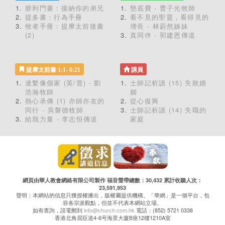
腓利門書：接納你的弟兄
墊底費 - 曹子光牧師
提多書：行為手冊
看不見的聖靈，看得見的
牧者手冊：提摩太前後書
增長 - 林蔚然姊妹
(2)
真同伴 - 郭建恩傳道
提摩太前書 1:1- 6:21
講員
連繫像個家 (英/普) - 劉
士師記析讀 (15) 失敗婚
浩瀚牧師
姻
熱心承傳 (1) 亦師亦友的
從心復興
同行 - 吳磐德牧師
士師記析讀 (14) 失職的
給我力量 - 李志恒傳道
家庭
網頁由華人教會網絡有限公司製作 福音聲帶總數：30,432 累計收聽人次：
23,591,953
聲明：本網站的信息只獲授權播出，版權屬提供機構。「華網」是一個平台，包
容各宗派觀點，但並不代表本網站立場。
如有查詢，請電郵到
info@church.com.hk
電話：(852) 5721 0338
香港北角屈臣道4-6号海景大廈B座12樓1210A室