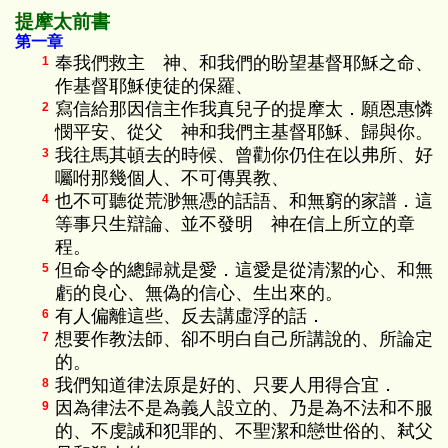
提摩太前書
第一章
奉我們救主 神、和我們的盼望基督耶穌之命、
1
作基督耶穌使徒的保羅、
寫信給那因信主作我真兒子的提摩太．願恩惠憐
2
憫平安、從父 神和我們主基督耶穌、歸與你。
我往馬其頓去的時候、曾勸你仍住在以弗所、好
3
囑咐那幾個人、不可傳異教、
也不可聽從荒渺無憑的話語、和無窮的家譜．這
4
等事只生辯論、並不發明 神在信上所立的章
程。
但命令的總歸就是愛．這愛是從清潔的心、和無
5
虧的良心、無偽的信心、生出來的。
有人偏離這些、反去講虛浮的話．
6
想要作教法師、卻不明白自己所講說的、所論定
7
的。
我們知道律法原是好的、只要人用得合宜．
8
因為律法不是為義人設立的、乃是為不法和不服
9
的、不虔誠和犯罪的、不聖潔和戀世俗的、弒父