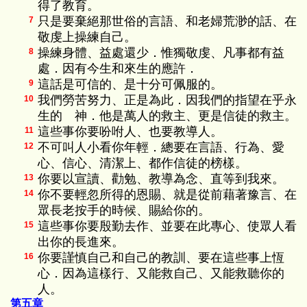
得了教育。
只是要棄絕那世俗的言語、和老婦荒渺的話、在
7
敬虔上操練自己。
操練身體、益處還少．惟獨敬虔、凡事都有益
8
處．因有今生和來生的應許．
這話是可信的、是十分可佩服的。
9
我們勞苦努力、正是為此．因我們的指望在乎永
10
生的 神．他是萬人的救主、更是信徒的救主。
這些事你要吩咐人、也要教導人。
11
不可叫人小看你年輕．總要在言語、行為、愛
12
心、信心、清潔上、都作信徒的榜樣。
你要以宣讀、勸勉、教導為念、直等到我來。
13
你不要輕忽所得的恩賜、就是從前藉著豫言、在
14
眾長老按手的時候、賜給你的。
這些事你要殷勤去作、並要在此專心、使眾人看
15
出你的長進來。
你要謹慎自己和自己的教訓、要在這些事上恆
16
心．因為這樣行、又能救自己、又能救聽你的
人。
第五章