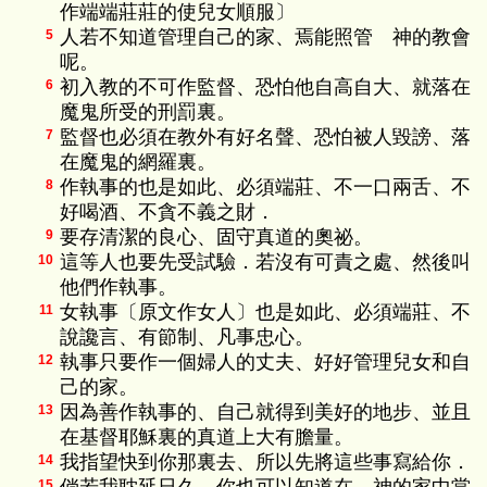
作端端莊莊的使兒女順服〕
人若不知道管理自己的家、焉能照管 神的教會
5
呢。
初入教的不可作監督、恐怕他自高自大、就落在
6
魔鬼所受的刑罰裏。
監督也必須在教外有好名聲、恐怕被人毀謗、落
7
在魔鬼的網羅裏。
作執事的也是如此、必須端莊、不一口兩舌、不
8
好喝酒、不貪不義之財．
要存清潔的良心、固守真道的奧祕。
9
這等人也要先受試驗．若沒有可責之處、然後叫
10
他們作執事。
女執事〔原文作女人〕也是如此、必須端莊、不
11
說讒言、有節制、凡事忠心。
執事只要作一個婦人的丈夫、好好管理兒女和自
12
己的家。
因為善作執事的、自己就得到美好的地步、並且
13
在基督耶穌裏的真道上大有膽量。
我指望快到你那裏去、所以先將這些事寫給你．
14
15