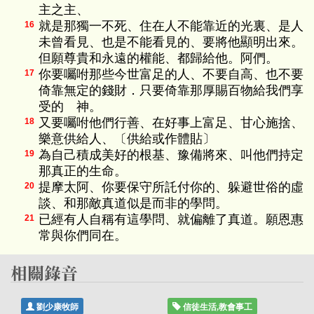
主之主、
就是那獨一不死、住在人不能靠近的光裏、是人
16
未曾看見、也是不能看見的、要將他顯明出來。
但願尊貴和永遠的權能、都歸給他。阿們。
你要囑咐那些今世富足的人、不要自高、也不要
17
倚靠無定的錢財．只要倚靠那厚賜百物給我們享
受的 神。
又要囑咐他們行善、在好事上富足、甘心施捨、
18
樂意供給人、〔供給或作體貼〕
為自己積成美好的根基、豫備將來、叫他們持定
19
那真正的生命。
提摩太阿、你要保守所託付你的、躲避世俗的虛
20
談、和那敵真道似是而非的學問。
已經有人自稱有這學問、就偏離了真道。願恩惠
21
常與你們同在。
劉少康牧師
信徒生活,教會事工