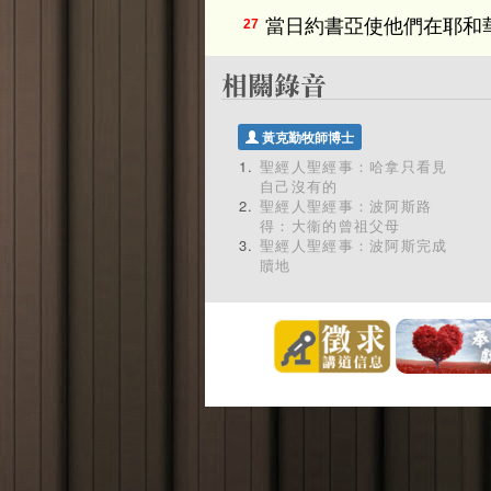
當日約書亞使他們在耶和
27
黃克勤牧師博士
聖經人聖經事：哈拿只看見
自己沒有的
聖經人聖經事：波阿斯路
得：大衞的曾祖父母
聖經人聖經事：波阿斯完成
贖地