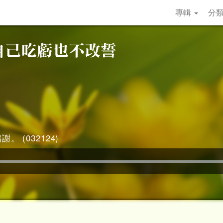
專輯
分
。 (032124)