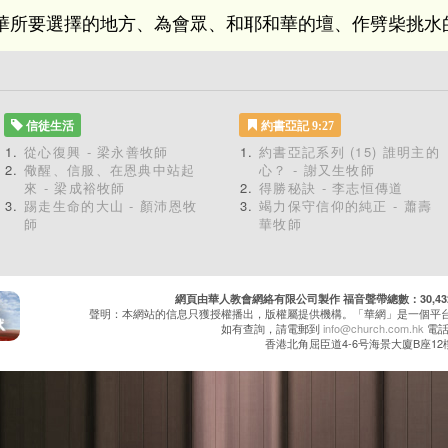
華所要選擇的地方、為會眾、和耶和華的壇、作劈柴挑水
信徒生活
約書亞記 9:27
從心復興 - 梁永善牧師
約書亞記系列 (15) 誰明主的
儆醒、信服、在恩典中站起
心？ - 謝又生牧師
來 - 梁成裕牧師
得勝秘訣 - 李志恒傳道
踢走生命的大山 - 顏沛恩牧
竭力保守信仰的純正 - 蕭壽
師
華牧師
網頁由華人教會網絡有限公司製作 福音聲帶總數：30,432 累
聲明：本網站的信息只獲授權播出，版權屬提供機構。「華網」是一個平
如有查詢，請電郵到
info@church.com.hk
電話：
香港北角屈臣道4-6号海景大廈B座12樓