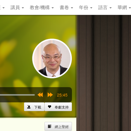
類
講員
教會/機構
書卷
年份
語言
華網
25:45
Rewind
Forward
15s
15s
下載
奉獻支持
網上聖經