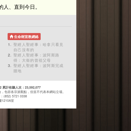
的人、直到今日。
生命樹宣教網絡
聖經人聖經事：哈拿只看見
自己沒有的
聖經人聖經事：波阿斯路
得：大衞的曾祖父母
聖經人聖經事：波阿斯完成
贖地
計收聽人次：23,592,077
台，包容各宗派觀點，但並不代表本網站立場。
(852) 5721 0338
1210A室