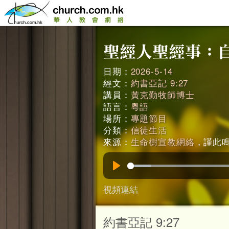
日期：
2026-5-14
經文：
約書亞記 9:27
講員：
黃克勤牧師博士
語言：
粵語
場所：
專題節目
分類：
信徒生活
來源：
生命樹宣教網絡
，謹此鳴謝
Play
視頻連結
約書亞記 9:27