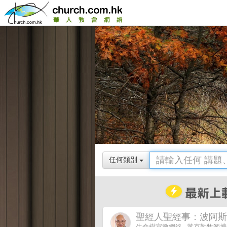
任何類別
聖經人聖經事：波阿斯
生命樹宣教網絡 - 黃克勤牧師