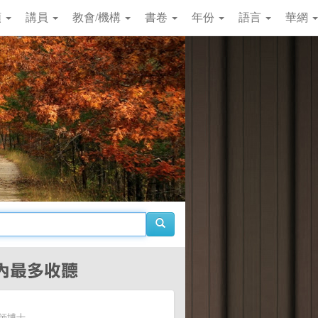
類
講員
教會/機構
書卷
年份
語言
華網
牧師博士