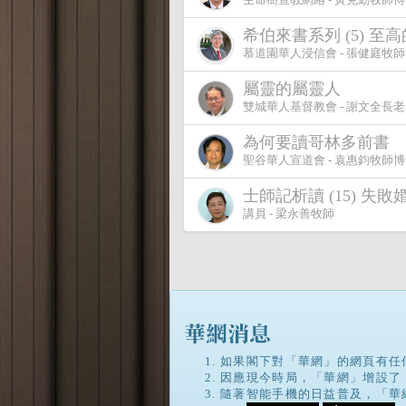
希伯來書系列 (5) 至
慕道園華人浸信會 - 張健庭牧
屬靈的屬靈人
雙城華人基督教會 - 謝文全長老
為何要讀哥林多前書
聖谷華人宣道會 - 袁惠鈞牧師
士師記析讀 (15) 失敗
講員 - 梁永善牧師
如果閣下對「華網」的網頁有任
因應現今時局，「華網」增設了
隨著智能手機的日益普及，「華