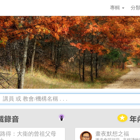
專輯
分
路得：大衞的曾祖父母
畫夜默想之福
博士
播道會同福堂 - 高銘謙