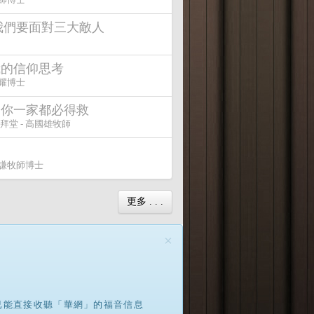
) 我們要面對三大敵人
我的信仰思考
偉耀博士
和你一家都必得救
堂 - 高國雄牧師
銘謙牧師博士
更多 . . .
×
已能直接收聽「華網」的福音信息