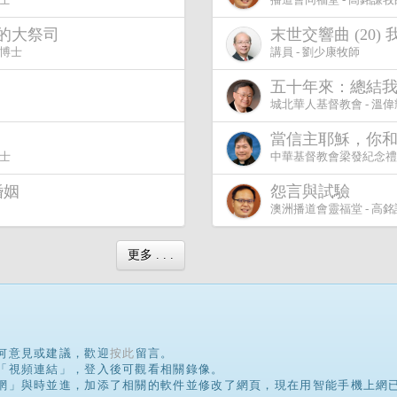
高的大祭司
末世交響曲 (20
師博士
講員 - 劉少康牧師
五十年來：總結
城北華人基督教會 - 溫
當信主耶穌，你
博士
中華基督教會梁發紀念禮拜
婚姻
怨言與試驗
澳洲播道會靈福堂 - 高
更多 . . .
何意見或建議，歡迎
按此
留言。
「視頻連結」，登入後可觀看相關錄像。
網」與時並進，加添了相關的軟件並修改了網頁，現在用智能手機上網